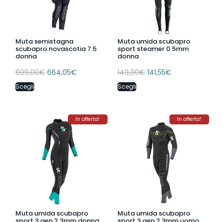
Muta semistagna
Muta umida scubapro
scubapro novascotia 7.5
sport steamer 0.5mm
donna
donna
699,00
€
664,05
€
149,00
€
141,55
€
Scegli
Scegli
In offerta!
In offerta!
Muta umida scubapro
Muta umida scubapro
sport 3 gen.2 3mm donna
sport 3 gen.2 3mm uomo