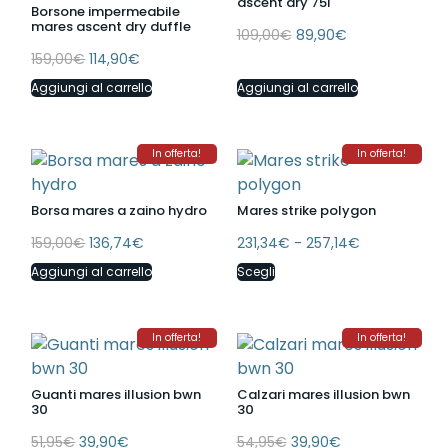
ascent dry 75l
Borsone impermeabile
mares ascent dry duffle
109,00
€
89,90
€
159,00
€
114,90
€
Aggiungi al carrello
Aggiungi al carrello
In offerta!
In offerta!
Borsa mares a zaino hydro
Mares strike polygon
159,00
€
136,74
€
231,34
€
-
257,14
€
Aggiungi al carrello
Scegli
In offerta!
In offerta!
Guanti mares illusion bwn
Calzari mares illusion bwn
30
30
51,95
€
39,90
€
54,95
€
39,90
€