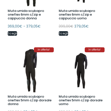
Muta umida scubapro
Muta umida scubapro
oneflex 6mm c/zip e
oneflex 6mm c/zip e
cappuccio donna
cappuccio uomo
369,00
€
-
379,05
€
399,00
€
379,05
€
Scegli
Scegli
In offerta!
In offerta!
Muta umida scubapro
Muta umida scubapro
oneflex 5mm c/zip dorsale
oneflex 5mm c/zip dorsale
donna
uomo