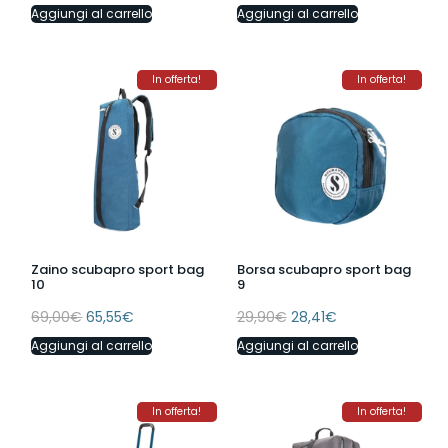
Aggiungi al carrello
Aggiungi al carrello
In offerta!
In offerta!
Zaino scubapro sport bag
Borsa scubapro sport bag
10
9
69,00
€
65,55
€
29,90
€
28,41
€
Aggiungi al carrello
Aggiungi al carrello
In offerta!
In offerta!