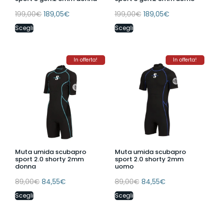
199,00
€
189,05
€
199,00
€
189,05
€
Scegli
Scegli
In offerta!
In offerta!
Muta umida scubapro
Muta umida scubapro
sport 2.0 shorty 2mm
sport 2.0 shorty 2mm
donna
uomo
89,00
€
84,55
€
89,00
€
84,55
€
Scegli
Scegli