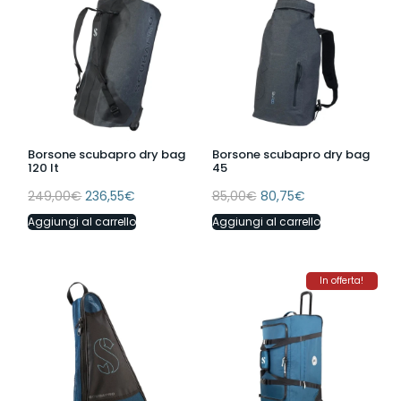
Borsone scubapro dry bag
Borsone scubapro dry bag
120 lt
45
249,00
€
236,55
€
85,00
€
80,75
€
Aggiungi al carrello
Aggiungi al carrello
In offerta!