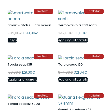
In offerta!
In offerta!
Smartwatch suunto ocean
Termovalvola 303 santi
799,00
€
699,90
€
342,00
€
315,00
€
Scegli
Aggiungi al carrello
In offerta!
In offerta!
Torcia seac i35
Torcia seac i50
150,00
€
129,00
€
374,00
€
321,64
€
Aggiungi al carrello
Aggiungi al carrello
In offerta!
In offerta!
Torcia seac sz 5000
Guanti flexglove k01