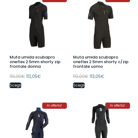
Muta umida scubapro
Muta umida scubapro
oneflex 2.5mm shorty zip
oneflex 2.5mm shorty c/zip
frontale donna
frontale uomo
119,00
€
113,05
€
119,00
€
113,05
€
Scegli
Scegli
In offerta!
In offerta!