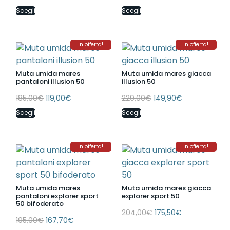
Scegli
Scegli
In offerta!
In offerta!
Muta umida mares
Muta umida mares giacca
pantaloni illusion 50
illusion 50
185,00
€
119,00
€
229,00
€
149,90
€
Scegli
Scegli
In offerta!
In offerta!
Muta umida mares
Muta umida mares giacca
pantaloni explorer sport
explorer sport 50
50 bifoderato
204,00
€
175,50
€
195,00
€
167,70
€