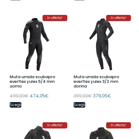
In offerta!
In offerta!
Muta umida scubapro
Muta umida scubapro
everflex yulex 5/4 mm
everflex yulex 3/2 mm
uomo
donna
499,00
€
474,05
€
399,00
€
379,05
€
Scegli
Scegli
In offerta!
In offerta!