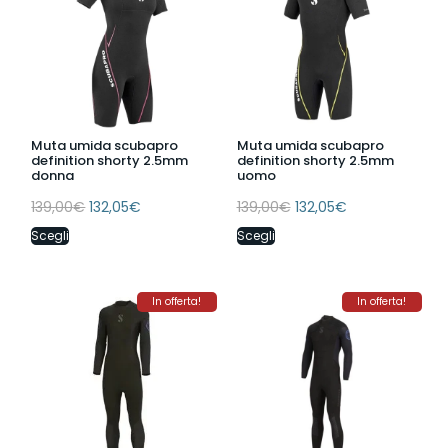
Muta umida scubapro
Muta umida scubapro
definition shorty 2.5mm
definition shorty 2.5mm
donna
uomo
139,00
€
132,05
€
139,00
€
132,05
€
Scegli
Scegli
In offerta!
In offerta!