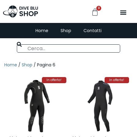
0
Home
Shop
Contatti
Home
/
Shop
/ Pagina 6
In offerta!
In offerta!