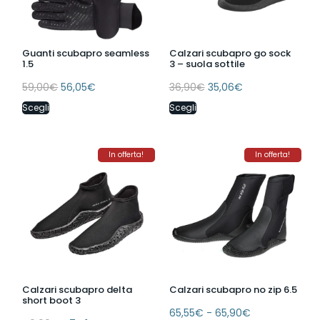
Guanti scubapro seamless
Calzari scubapro go sock
1.5
3 – suola sottile
59,00
€
56,05
€
36,90
€
35,06
€
Scegli
Scegli
In offerta!
In offerta!
Calzari scubapro delta
Calzari scubapro no zip 6.5
short boot 3
65,55
€
-
65,90
€