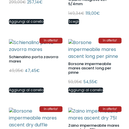
299,00
€
257,14
€
5/4mm
149,34
€
119,00
€
Aggiungi al carrello
Scegli
In offerta!
In offerta!
Schienalino porta zavorra
mares
Borsone impermeabile
mares ascent long per
49,95
€
47,45
€
pinne
59,95
€
54,55
€
Aggiungi al carrello
Aggiungi al carrello
In offerta!
In offerta!
Zaino impermeabile mares