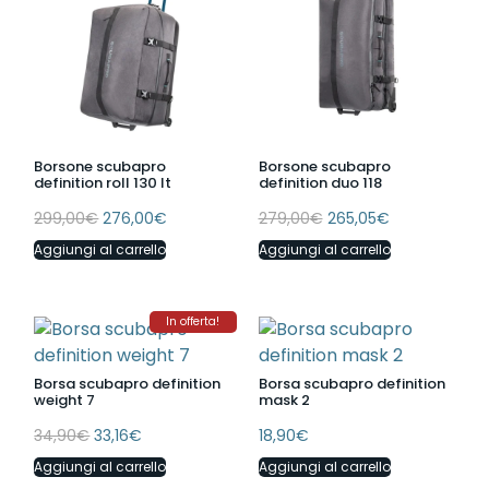
Borsone scubapro
Borsone scubapro
definition roll 130 lt
definition duo 118
299,00
€
276,00
€
279,00
€
265,05
€
Aggiungi al carrello
Aggiungi al carrello
In offerta!
Borsa scubapro definition
Borsa scubapro definition
weight 7
mask 2
34,90
€
33,16
€
18,90
€
Aggiungi al carrello
Aggiungi al carrello