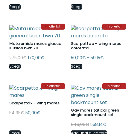
Scegli
Scegli
In offerta!
In offerta!
Muta umida mares giacca
Scarpetta x – wing mares
illusion bwn 70
colorata
275,00
€
170,00
€
50,00
€
-
59,15
€
Scegli
Scegli
In offerta!
In offerta!
Scarpetta x – wing mares
Gav mares tatical green
54,95
€
50,00
€
single backmount set
649,00
€
558,14
€
Scegli
Aggiungi al carrello