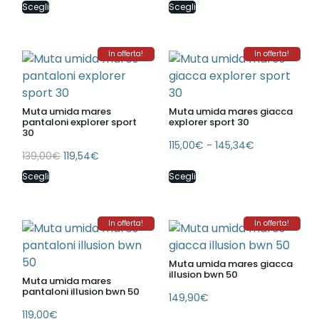
Scegli
Scegli
In offerta!
In offerta!
Muta umida mares
Muta umida mares giacca
pantaloni explorer sport
explorer sport 30
30
115,00
€
-
145,34
€
139,00
€
119,54
€
Scegli
Scegli
In offerta!
In offerta!
Muta umida mares giacca
illusion bwn 50
Muta umida mares
pantaloni illusion bwn 50
149,90
€
119,00
€