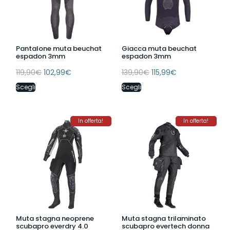
Pantalone muta beuchat
Giacca muta beuchat
espadon 3mm
espadon 3mm
119,90
€
102,99
€
139,90
€
115,99
€
Scegli
Scegli
In offerta!
In offerta!
Muta stagna neoprene
Muta stagna trilaminato
scubapro everdry 4.0
scubapro evertech donna