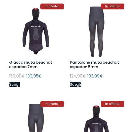
In offerta!
In offerta!
Giacca muta beuchat
Pantalone muta beuchat
espadon 7mm
espadon 5mm
159,00
€
139,95
€
124,90
€
103,99
€
Scegli
Scegli
In offerta!
In offerta!