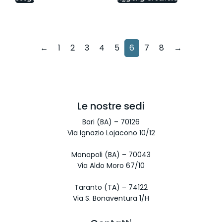
←
1
2
3
4
5
6
7
8
→
Le nostre sedi
Bari (BA) – 70126
Via Ignazio Lojacono 10/12
Monopoli (BA) – 70043
Via Aldo Moro 67/10
Taranto (TA) – 74122
Via S. Bonaventura 1/H