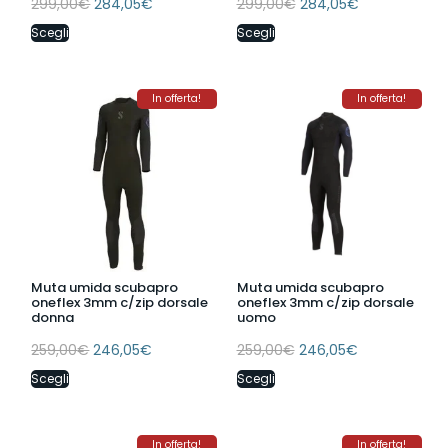
299,00
€
284,05
€
299,00
€
284,05
€
Scegli
Scegli
In offerta!
In offerta!
Muta umida scubapro
Muta umida scubapro
oneflex 3mm c/zip dorsale
oneflex 3mm c/zip dorsale
donna
uomo
259,00
€
246,05
€
259,00
€
246,05
€
Scegli
Scegli
In offerta!
In offerta!