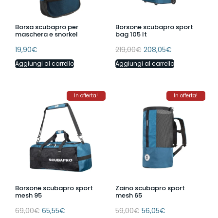
Borsa scubapro per
Borsone scubapro sport
maschera e snorkel
bag 105 lt
19,90
€
219,00
€
208,05
€
Aggiungi al carrello
Aggiungi al carrello
In offerta!
In offerta!
Borsone scubapro sport
Zaino scubapro sport
mesh 95
mesh 65
69,00
€
65,55
€
59,00
€
56,05
€