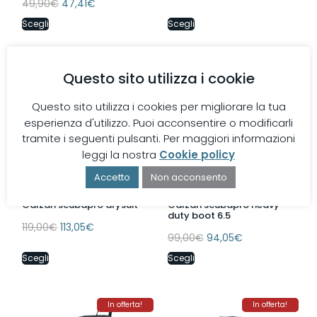
49,90
€
47,41
€
Scegli
Scegli
In offerta!
In offerta!
Questo sito utilizza i cookie
Questo sito utilizza i cookies per migliorare la tua
esperienza d'utilizzo. Puoi acconsentire o modificarli
tramite i seguenti pulsanti. Per maggiori informazioni
leggi la nostra
Cookie policy
Accetto
Non acconsento
Calzari scubapro drysuit
Calzari scubapro heavy
duty boot 6.5
119,00
€
113,05
€
99,00
€
94,05
€
Scegli
Scegli
In offerta!
In offerta!