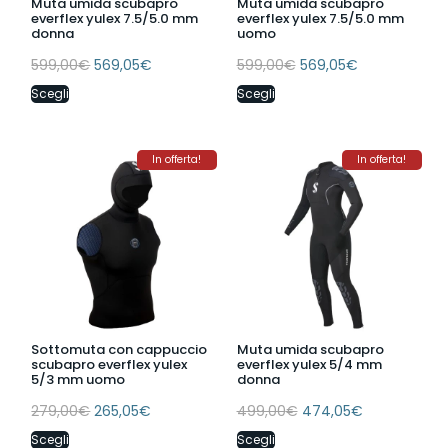
Muta umida scubapro
Muta umida scubapro
everflex yulex 7.5/5.0 mm
everflex yulex 7.5/5.0 mm
donna
uomo
599,00
€
569,05
€
599,00
€
569,05
€
Scegli
Scegli
In offerta!
In offerta!
Sottomuta con cappuccio
Muta umida scubapro
scubapro everflex yulex
everflex yulex 5/4 mm
5/3 mm uomo
donna
279,00
€
265,05
€
499,00
€
474,05
€
Scegli
Scegli