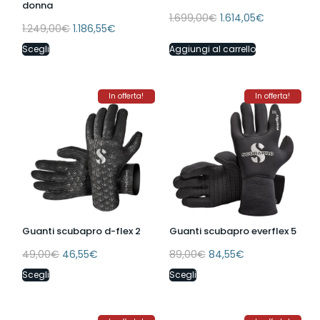
donna
1.699,00
€
1.614,05
€
1.249,00
€
1.186,55
€
Scegli
Aggiungi al carrello
In offerta!
In offerta!
Guanti scubapro d-flex 2
Guanti scubapro everflex 5
49,00
€
46,55
€
89,00
€
84,55
€
Scegli
Scegli