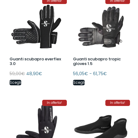
In offerta!
In offerta!
Guanti scubapro everflex
Guanti scubapro tropic
3.0
gloves 1.5
59,00
€
48,90
€
56,05
€
-
61,75
€
Scegli
Scegli
In offerta!
In offerta!