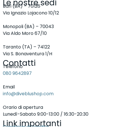
Le nostre sedi
Bari (BA) – 70126
Via Ignazio Lojacono 10/12
Monopoli (BA) – 70043
Via Aldo Moro 67/10
Taranto (TA) – 74122
Via S. Bonaventura 1/H
Contatti
Telefono
080 9642897
Email
info@diveblushop.com
Orario di apertura
Lunedì-Sabato 9:00-13:00 / 16:30-20:30
Link importanti
Condizioni di Vendita