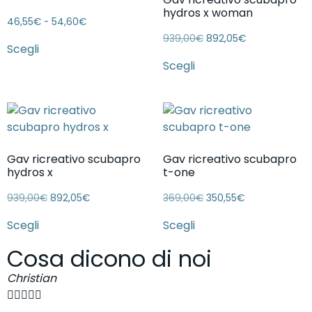
hydros x woman
46,55
€
-
54,60
€
939,00
€
892,05
€
Scegli
Scegli
Gav ricreativo scubapro
Gav ricreativo scubapro
hydros x
t-one
939,00
€
892,05
€
369,00
€
350,55
€
Scegli
Scegli
Cosa dicono di noi
Christian
S





