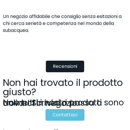
Un negozio affidabile che consiglio senza esitazioni a
D
chi cerca serietà e competenza nel mondo della
m
subacquea.
t
r
r
Recensioni
Non hai trovato il prodotto
giusto?
Non tutti i nostri prodotti sono online! Scrivici o passa a trovarci in negozio.
Contattaci