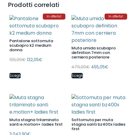
Prodotti correlati
In offerta!
In offerta!
Pantalone sottomuta
scubapro k2 medium
Muta umida scubapro
donna
definition 7mm con
cerniera posteriore
139,00
€
132,05
€
479,00
€
455,05
€
Scegli
Scegli
Muta stagna trilaminato
Sottomuta per muta
santi e.motion+ ladies first
stagna santi bz400x ladies
first
3.043,90
€