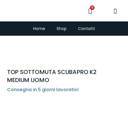
0
PescaSub e Freedi
Home
Shop
Contatti
TOP SOTTOMUTA SCUBAPRO K2
MEDIUM UOMO
Consegna in 5 giorni lavorativi