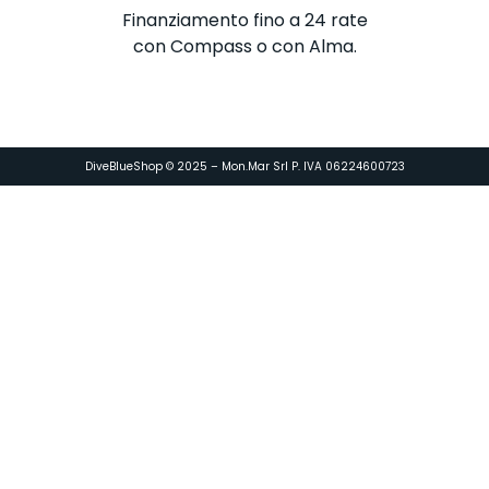
Finanziamento fino a 24 rate
con Compass o con Alma.
DiveBlueShop © 2025 – Mon.Mar Srl P. IVA 06224600723