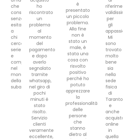
affidabile
acquisto
di
è
che
ho
riferimento
presentato
consiglio
riscontrato
validissimo
un piccolo
senza
un
per
problema.
esitazioni
problema
gli
Alla fine
a
al
appassionati.
non è
chi
momento
Mi
stato un
cerca
del
sono
male, è
serietà
pagamento
trovato
stata una
e
e dopo
molto
cosa con
competenza
averlo
bene
risvolto
nel
segnalato
sia
positivo
mondo
tramite
nella
perché ho
della
whatsapp,
sede
potuto
subacquea.
nel giro di
fisica
apprezzare
pochi
di
la
minuti é
Taranto
professionalità
stato
e
delle
risolto.
anche
persone
Servizio
acquistando
che
clienti
online
stanno
veramente
in
dietro al
eccellente,
quella