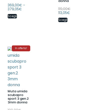
donna
369,00
€
-
119,00
€
379,05
€
113,05
€
Scegli
Scegli
In offerta!
Muta umida
scubapro
sport 3 gen.2
3mm donna