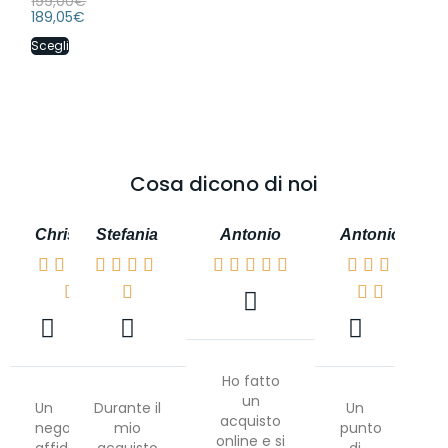
199,00
€
189,05
€
Scegli
Cosa dicono di noi
Christian
Stefania
Antonio
Antonio




















Ho fatto
un
Un
Durante il
Un
acquisto
negozio
mio
punto
online e si