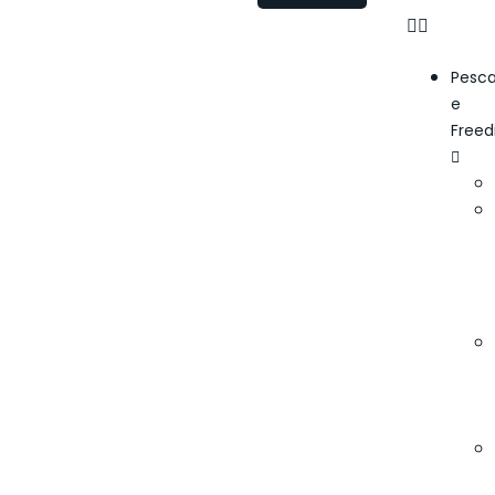
Pesc
e
Freed