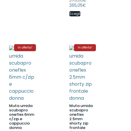
279,00
€
265,05
€
Scegli
In offerta!
In offerta!
Muta umida
Muta umida
scubapro
scubapro
oneflex 6mm
oneflex
c/zip e
2.5mm
cappuccio
shorty zip
donna
frontale