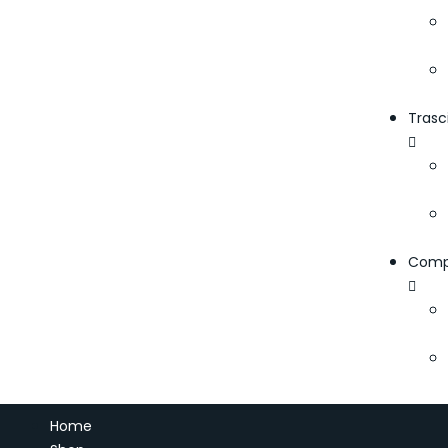
Trasc
Comp
Home