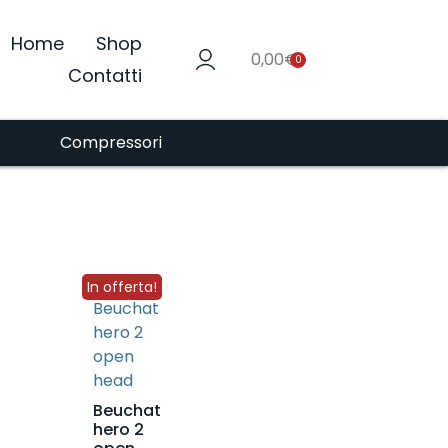
Home
Shop
0,00
€
0
Contatti
Compressori
In offerta!
Beuchat
hero 2