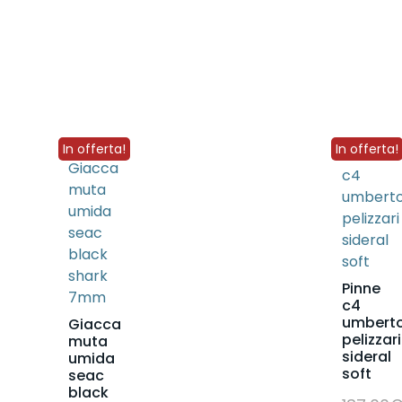
In offerta!
In offerta!
Pinne
c4
umbert
Giacca
pelizzari
muta
sideral
umida
soft
seac
black