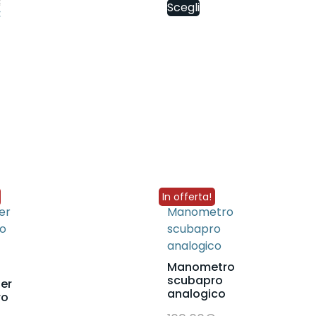
€
Scegli
€
In offerta!
Manometro
scubapro
er
analogico
ro