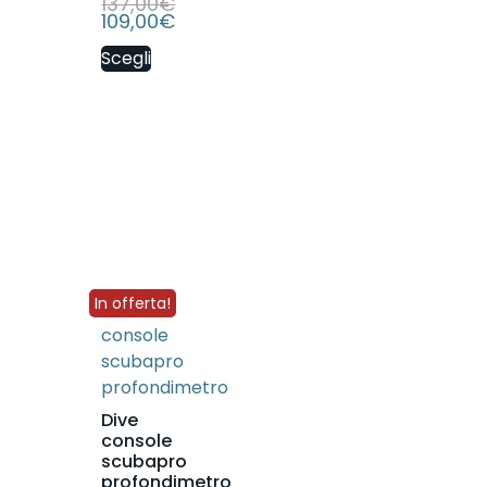
137,00
€
109,00
€
Scegli
In offerta!
Dive
console
scubapro
profondimetro