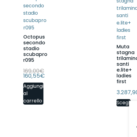
Octopus
secondo
Muta
stadio
stagna
scubapro
trilamin
r095
santi
e.lite+
169,00
€
160,55
€
ladies
first
Aggiungi
3.287,9
al
carrello
Scegli