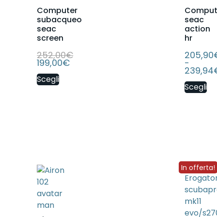
Computer
Comput
subacqueo
seac
seac
action
screen
hr
252,00
€
205,90
199,00
€
-
239,94
Scegli
Scegli
In offerta!