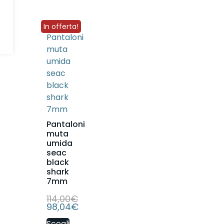
In offerta!
Pantaloni
muta
umida
seac
black
shark
7mm
114,00
€
98,04
€
Scegli