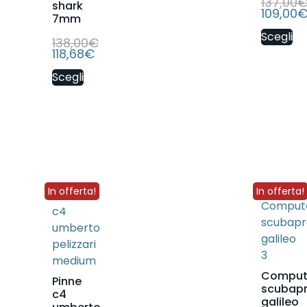
137,00
shark
109,00
7mm
Scegli
138,00
€
118,68
€
Scegli
In offerta!
In offerta!
Comput
Pinne
scubap
c4
galileo