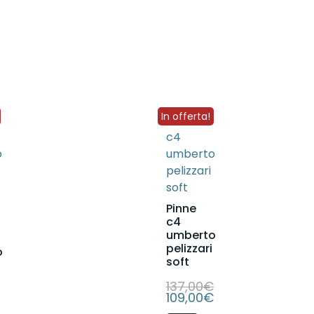
In offerta!
Pinne
c4
umberto
pelizzari
o
soft
137,00
€
109,00
€