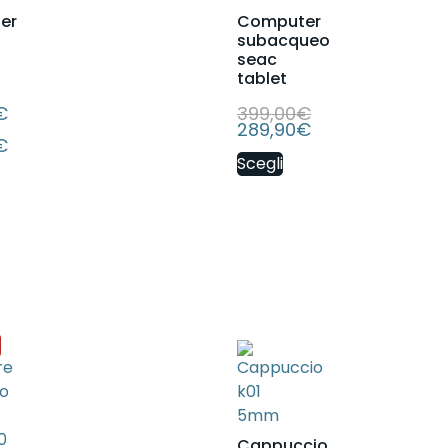
er
Computer
subacqueo
seac
tablet
€
399,00
€
289,90
€
€
Scegli
Cappuccio