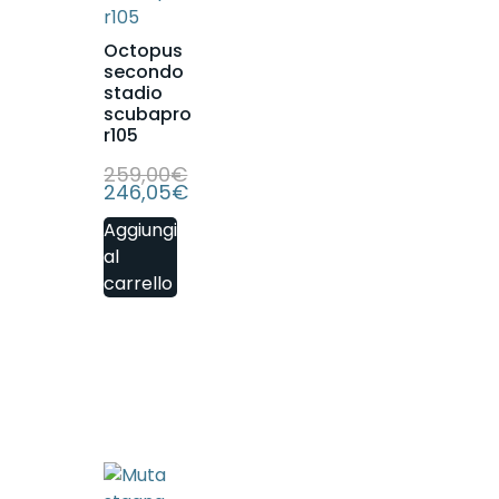
Octopus
secondo
stadio
scubapro
r105
259,00
€
246,05
€
Aggiungi
al
carrello