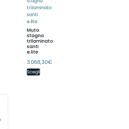
Muta
stagna
trilaminato
santi
e.lite
3.068,30
€
Scegli
a