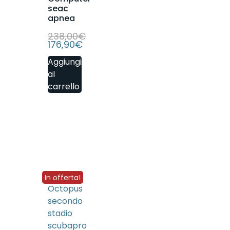
seac
apnea
238,00
€
176,90
€
Aggiungi
al
carrello
In offerta!