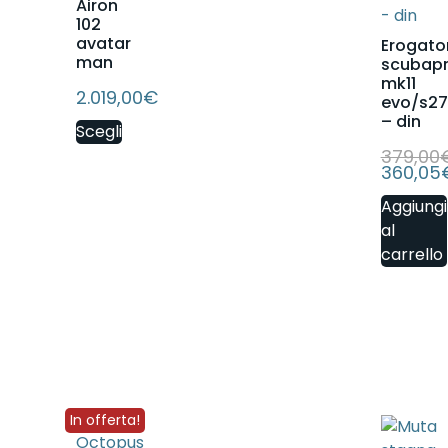
Airon
102
avatar
Erogato
man
scubap
mk11
2.019,00
€
evo/s27
– din
Scegli
379,00
360,05
Aggiungi
al
carrello
In offerta!