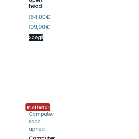
open
head
164,00
€
-
199,00
€
Scegli
In offerta!
Computer