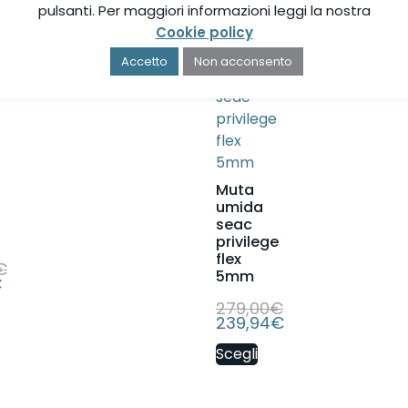
pulsanti. Per maggiori informazioni leggi la nostra
Cookie policy
In offerta!
Accetto
Non acconsento
Muta
umida
seac
privilege
flex
€
5mm
€
279,00
€
239,94
€
Scegli