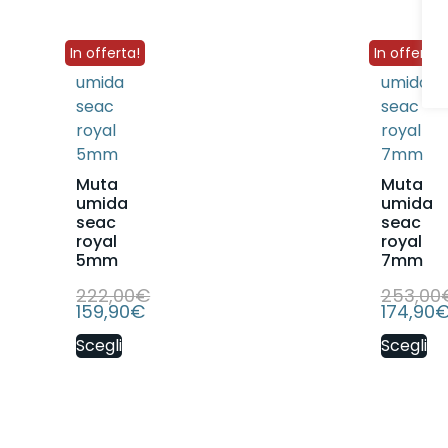
In offerta!
In offerta!
Muta
Muta
umida
umida
seac
seac
royal
royal
5mm
7mm
222,00
€
253,00
159,90
€
174,90
Scegli
Scegli