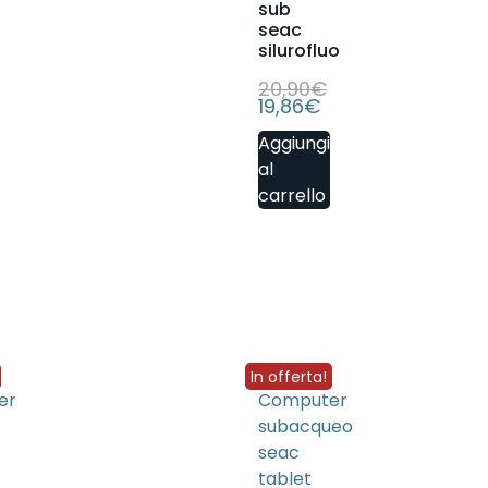
sub
seac
silurofluo
20,90
€
19,86
€
Aggiungi
al
carrello
In offerta!