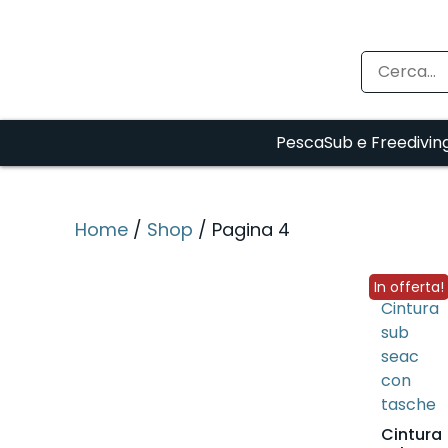
PescaSub e Freedivin
Home
/
Shop
/ Pagina 4
In offerta!
Cintura