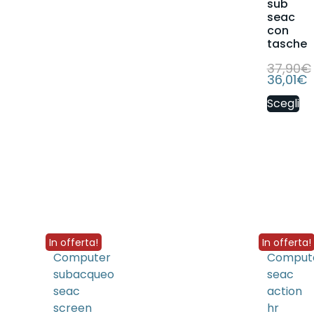
sub
seac
con
tasche
37,90
€
36,01
€
Scegli
In offerta!
In offerta!