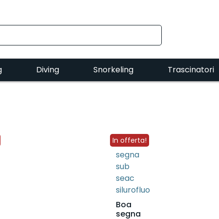
g
Diving
Snorkeling
Trascinatori
In offerta!
Boa
segna