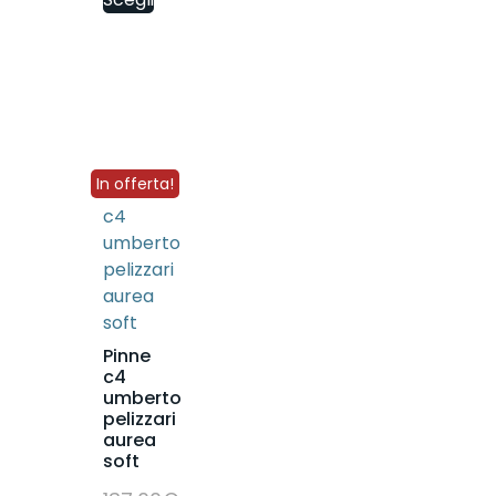
In offerta!
Pinne
c4
umberto
pelizzari
aurea
soft