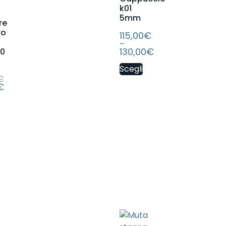
k01
5mm
re
ro
115,00
€
-
130,00
€
0
Scegli
€
€