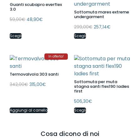
Guanti scubapro everflex
3.0
Sottomuta mares extreme
undergarment
59,00
€
48,90
€
299,00
€
257,14
€
Scegli
Scegli
In offerta!
Termovalvola 303 santi
Sottomuta per muta
342,00
€
315,00
€
stagna santi flex190 ladies
first
506,30
€
Aggiungi al carrello
Scegli
Cosa dicono di noi