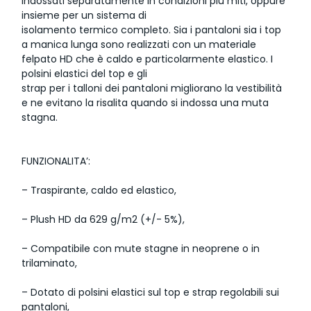
indossati separatamente in condizioni più miti, oppure
insieme per un sistema di
isolamento termico completo. Sia i pantaloni sia i top
a manica lunga sono realizzati con un materiale
felpato HD che è caldo e particolarmente elastico. I
polsini elastici del top e gli
strap per i talloni dei pantaloni migliorano la vestibilità
e ne evitano la risalita quando si indossa una muta
stagna.
FUNZIONALITA’:
– Traspirante, caldo ed elastico,
– Plush HD da 629 g/m2 (+/- 5%),
– Compatibile con mute stagne in neoprene o in
trilaminato,
– Dotato di polsini elastici sul top e strap regolabili sui
pantaloni,