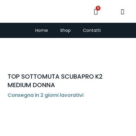
0
PescaSub e Freedi
Home
Shop
Contatti
TOP SOTTOMUTA SCUBAPRO K2
MEDIUM DONNA
Consegna in 2 giorni lavorativi