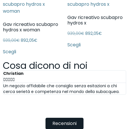
Gav ricreativo scubapro
hydros x
Gav ricreativo scubapro
hydros x woman
939,00
€
892,05
€
939,00
€
892,05
€
Scegli
Scegli
Cosa dicono di noi
Christian
S






Un negozio affidabile che consiglio senza esitazioni a chi
D
cerca serietà e competenza nel mondo della subacquea.
m
w
c
g
Recensioni