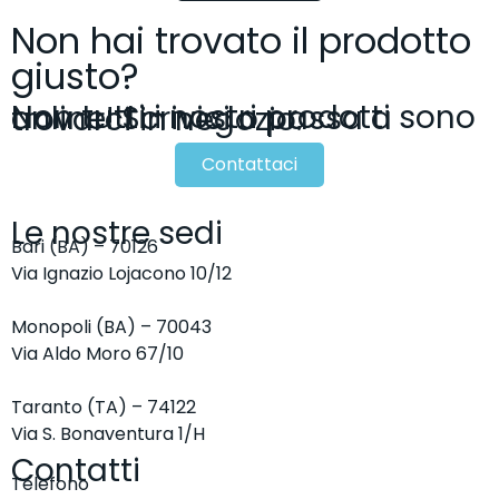
Non hai trovato il prodotto
giusto?
Non tutti i nostri prodotti sono online! Scrivici o passa a trovarci in negozio.
Contattaci
Le nostre sedi
Bari (BA) – 70126
Via Ignazio Lojacono 10/12
Monopoli (BA) – 70043
Via Aldo Moro 67/10
Taranto (TA) – 74122
Via S. Bonaventura 1/H
Contatti
Telefono