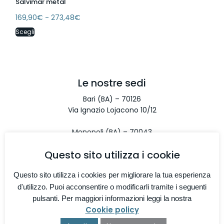
Salvimar metal
169,90
€
-
273,48
€
Scegli
Le nostre sedi
Bari (BA) – 70126
Via Ignazio Lojacono 10/12
Monopoli (BA) – 70043
Via Aldo Moro 67/10
Questo sito utilizza i cookie
Taranto (TA) – 74122
Questo sito utilizza i cookies per migliorare la tua esperienza
Via S. Bonaventura 1/H
d'utilizzo. Puoi acconsentire o modificarli tramite i seguenti
pulsanti. Per maggiori informazioni leggi la nostra
Contatti
Cookie policy
Telefono