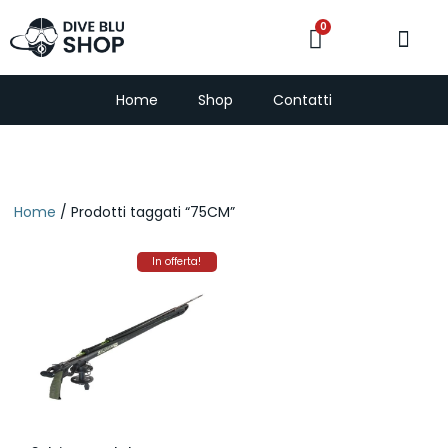
0
PescaSub e Freedi
Home
Shop
Contatti
Home
/ Prodotti taggati “75CM”
In offerta!