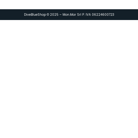
DiveBlueShop © 2025 – Mon.Mar Srl P. IVA 06224600723