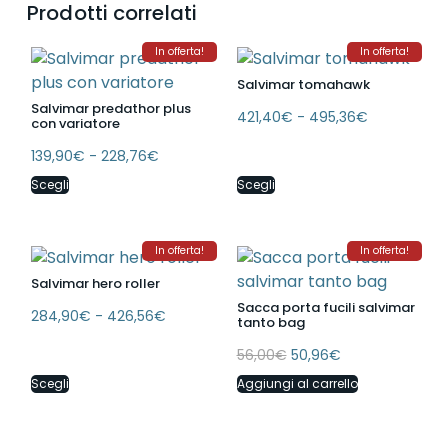
Prodotti correlati
In offerta!
In offerta!
Salvimar tomahawk
Salvimar predathor plus
421,40
€
-
495,36
€
con variatore
139,90
€
-
228,76
€
Scegli
Scegli
In offerta!
In offerta!
Salvimar hero roller
Sacca porta fucili salvimar
284,90
€
-
426,56
€
tanto bag
56,00
€
50,96
€
Scegli
Aggiungi al carrello