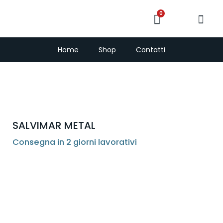
0
PescaSub e Freedi
Home
Shop
Contatti
SALVIMAR METAL
Consegna in 2 giorni lavorativi