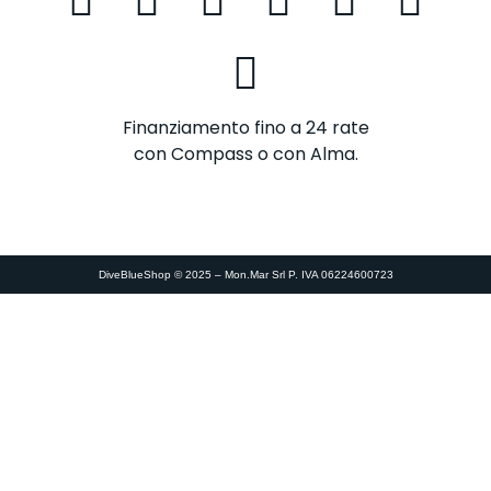
Finanziamento fino a 24 rate
con Compass o con Alma.
DiveBlueShop © 2025 – Mon.Mar Srl P. IVA 06224600723