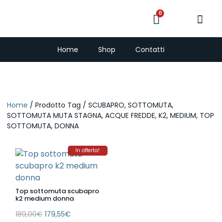
0
PescaSub e Freedi
Home
Shop
Contatti
Home
/ Prodotto Tag / SCUBAPRO, SOTTOMUTA,
SOTTOMUTA MUTA STAGNA, ACQUE FREDDE, K2, MEDIUM, TOP
SOTTOMUTA, DONNA
In offerta!
Top sottomuta scubapro
k2 medium donna
189,00
€
179,55
€