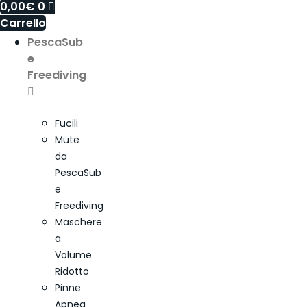
0,00
€
0
Carrello
PescaSub
e
Freediving
Fucili
Mute
da
PescaSub
e
Freediving
Maschere
a
Volume
Ridotto
Pinne
Apnea