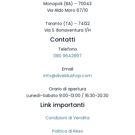
Monopoli (BA) – 70043
scelte
Via Aldo Moro 67/10
nella
pagina
Taranto (TA) – 74122
del
Via S. Bonaventura 1/H
prodotto
Contatti
Telefono
080 9642897
Email
info@diveblushop.com
Orario di apertura
Lunedì-Sabato 9:00-13:00 / 16:30-20:30
Link importanti
Condizioni di Vendita
Politica di Reso