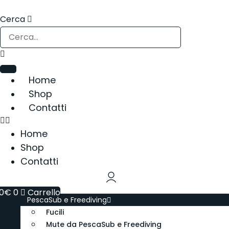
Vai
al
Cerca
contenuto
Home
Shop
Contatti
Home
Shop
Contatti
0
€
0
Carrello
PescaSub e Freediving
Fucili
Mute da PescaSub e Freediving