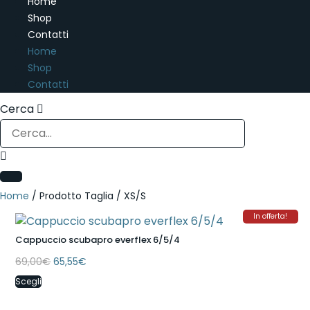
Home
Shop
Contatti
Home
Shop
Contatti
Cerca
Home
/ Prodotto Taglia / XS/S
In offerta!
Questo
prodotto
Cappuccio scubapro everflex 6/5/4
ha
Il
Il
69,00
€
65,55
€
più
prezzo
prezzo
Scegli
originale
attuale
varianti.
era:
è:
Le
69,00€.
65,55€.