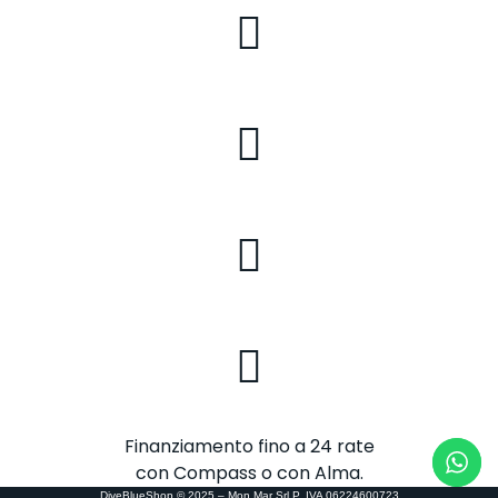
Finanziamento fino a 24 rate
con Compass o con Alma.
DiveBlueShop © 2025 – Mon.Mar Srl P. IVA 06224600723