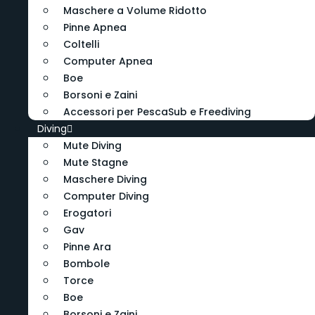
Maschere a Volume Ridotto
Pinne Apnea
Coltelli
Computer Apnea
Boe
Borsoni e Zaini
Accessori per PescaSub e Freediving
Diving
Mute Diving
Mute Stagne
Maschere Diving
Computer Diving
Erogatori
Gav
Pinne Ara
Bombole
Torce
Boe
Borsoni e Zaini