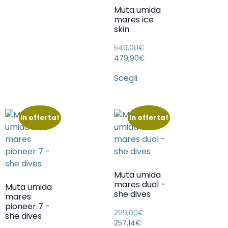
Muta umida
mares ice
skin
549,00
€
479,90
€
Scegli
In offerta!
In offerta!
Muta umida
mares dual –
Muta umida
she dives
mares
pioneer 7 -
299,00
€
she dives
257,14
€