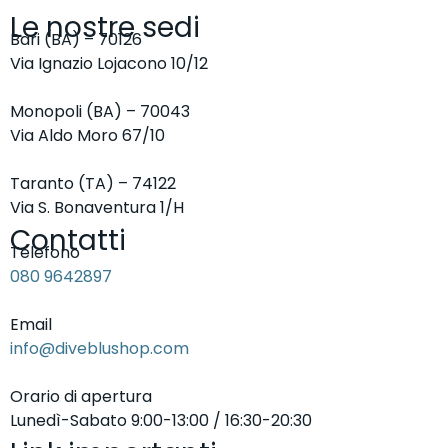
Le nostre sedi
Bari (BA) – 70126
Via Ignazio Lojacono 10/12
Monopoli (BA) – 70043
Via Aldo Moro 67/10
Taranto (TA) – 74122
Via S. Bonaventura 1/H
Contatti
Telefono
080 9642897
Email
info@diveblushop.com
Orario di apertura
Lunedì-Sabato 9:00-13:00 / 16:30-20:30