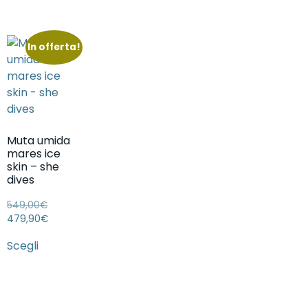
In offerta!
Muta umida
mares ice
skin – she
dives
549,00
€
479,90
€
Scegli