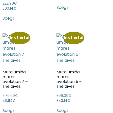
222,98
€
-
Scegli
300,14
€
Scegli
In offerta!
In offerta!
Muta umida
Muta umida
mares
mares
evolution 7 –
evolution 5 –
she dives
she dives
479,00
€
399,00
€
411,94
€
343,14
€
Scegli
Scegli