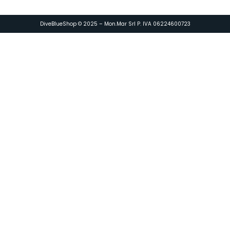
DiveBlueShop © 2025 – Mon.Mar Srl P. IVA 06224600723