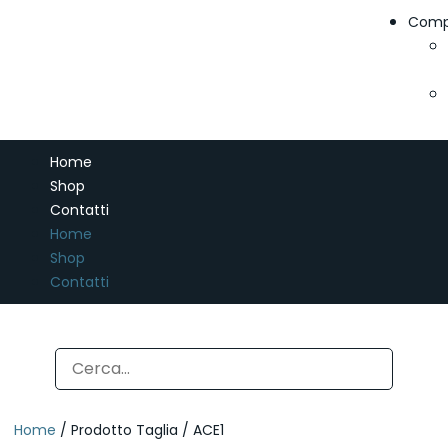
Comp
Home
Shop
Contatti
Home
Shop
Contatti
Home
/ Prodotto Taglia / ACE1