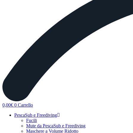
0,00
€
0
Carrello
PescaSub e Freediving
Fucili
Mute da PescaSub e Freediving
Maschere a Volume Ridotto