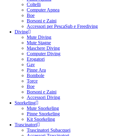
Coltelli
Computer Apnea
Boe
Borsoni e Zaini
Accessori per PescaSub e Freediving
Diving
Mute Diving
Mute Stagne
Maschere Diving
Computer Diving
Erogatori
Gav
Pinne Ara
Bombole
Torce
Boe
Borsoni e Zaini
Accessori Diving
Snorkeling
Mute Snorkeling
Pinne Snorkeling
Kit Snorkeling
Trascinatori
Trascinatori Subacquei
Accessori Trascinatori