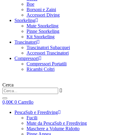
Boe
Borsoni e Zaini
Accessori Diving
Snorkeling
Mute Snorkeling
Pinne Snorkeling
Kit Snorkeling
Trascinatori
Trascinatori Subacquei
Accessori Trascinatori
Compressori
Compressori Portatili
Ricambi Coltri
Cerca
0,00
€
0
Carrello
PescaSub e Freediving
Fucili
Mute da PescaSub e Freediving
Maschere a Volume Ridotto
Pinne Apnea