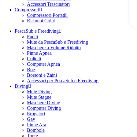
Accessori Trascinatori
Compressori
Compressori Portatili
Ricambi Coltri
PescaSub e Freediving
Fucili
Mute da PescaSub e Freediving
Maschere a Volume Ridotto
Pinne Apnea
Coltelli
Computer Apnea
Boe
Borsoni e Zaini
Accessori per PescaSub e Freediving
Diving
Mute Diving
Mute Stagne
Maschere Diving
Computer Diving
Erogatori
Gav
Pinne Ara
Bombole
Torce