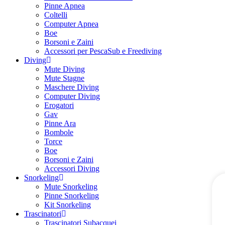
Pinne Apnea
Coltelli
Computer Apnea
Boe
Borsoni e Zaini
Accessori per PescaSub e Freediving
Diving
Mute Diving
Mute Stagne
Maschere Diving
Computer Diving
Erogatori
Gav
Pinne Ara
Bombole
Torce
Boe
Borsoni e Zaini
Accessori Diving
Snorkeling
Mute Snorkeling
Pinne Snorkeling
Kit Snorkeling
Trascinatori
Trascinatori Subacquei