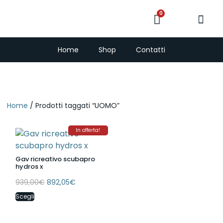
0
PescaSub e Freedi
Home
Shop
Contatti
Home
/ Prodotti taggati “UOMO”
In offerta!
Gav ricreativo scubapro
hydros x
939,00
€
892,05
€
Scegli