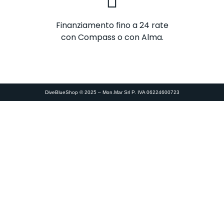
Finanziamento fino a 24 rate
con Compass o con Alma.
DiveBlueShop © 2025 – Mon.Mar Srl P. IVA 06224600723