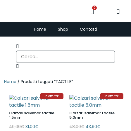
0
PescaSub e Freedi
Home
Shop
Contatti
Home
/ Prodotti taggati “TACTILE”
In offerta!
In offerta!
Calzari salvimar tactile
Calzari salvimar tactile
1.5mm
5.0mm
40,00
€
31,00
€
48,00
€
43,90
€