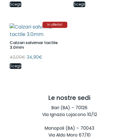
Scegli
Scegli
In offerta!
Calzari salvimar tactile
3.0mm
42,00
€
34,90
€
Scegli
Le nostre sedi
Bari (BA) – 70126
Via Ignazio Lojacono 10/12
Monopoli (BA) – 70043
Via Aldo Moro 67/10