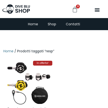
0
PescaSub e Freedi
Home
Shop
Contatti
Home
/ Prodotti taggati “resp”
In offerta!