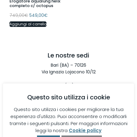
Erogatore aqualung helix
completo c/ octopus
749,00
€
549,00
€
Aggiungi al carrello
Le nostre sedi
Bari (BA) – 70126
Via Ignazio Lojacono 10/12
Monopoli (BA) – 70043
Via Aldo Moro 67/10
Questo sito utilizza i cookie
Taranto (TA) – 74122
Questo sito utilizza i cookies per migliorare la tua
Via S. Bonaventura 1/H
esperienza d'utilizzo. Puoi acconsentire o modificarli
tramite i seguenti pulsanti. Per maggiori informazioni
Contatti
leggi la nostra
Cookie policy