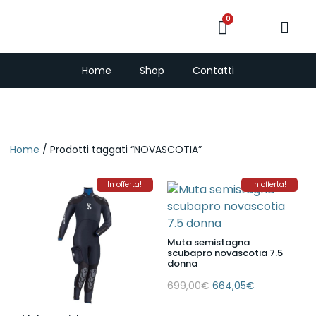
0
PescaSub e Freedi
Home
Shop
Contatti
Home
/ Prodotti taggati “NOVASCOTIA”
In offerta!
In offerta!
Muta semistagna
scubapro novascotia 7.5
donna
699,00
€
664,05
€