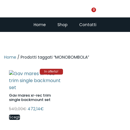
0
PescaSub e Freedi
Home
Shop
Contatti
Home
/ Prodotti taggati “MONOBOMBOLA”
In offerta!
Gav mares xr-rec trim
single backmount set
549,00
€
472,14
€
Scegli