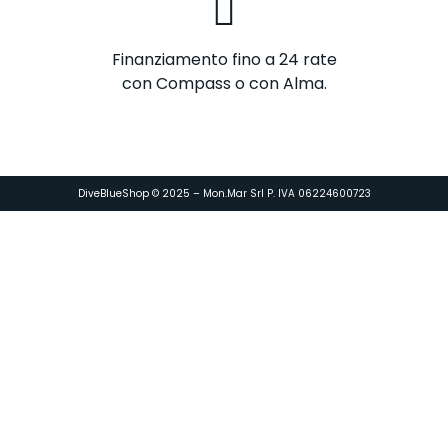
Finanziamento fino a 24 rate
con Compass o con Alma.
DiveBlueShop © 2025 – Mon.Mar Srl P. IVA 06224600723