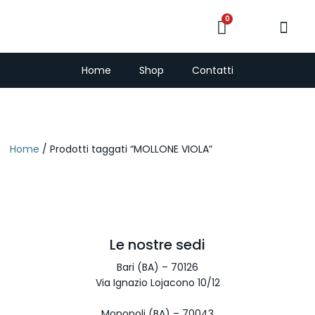
0
PescaSub e Freedi
Home
Shop
Contatti
Home
/ Prodotti taggati “MOLLONE VIOLA”
Le nostre sedi
Bari (BA) – 70126
Via Ignazio Lojacono 10/12
Monopoli (BA) – 70043