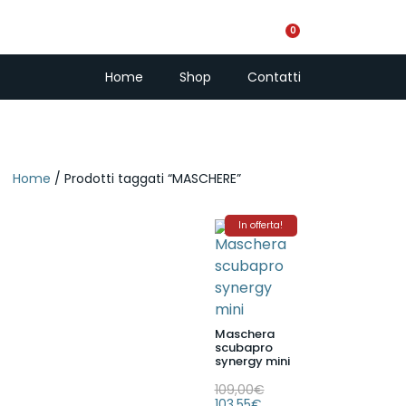
0
PescaSub e Freedi
Home
Shop
Contatti
Home
/ Prodotti taggati “MASCHERE”
In offerta!
Maschera
scubapro
synergy mini
109,00
€
103,55
€