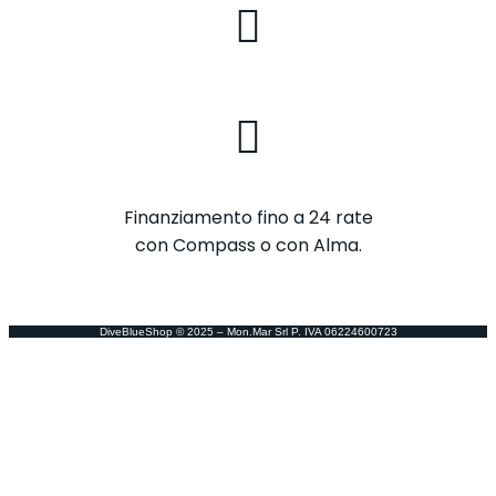
Finanziamento fino a 24 rate
con Compass o con Alma.
DiveBlueShop © 2025 – Mon.Mar Srl P. IVA 06224600723