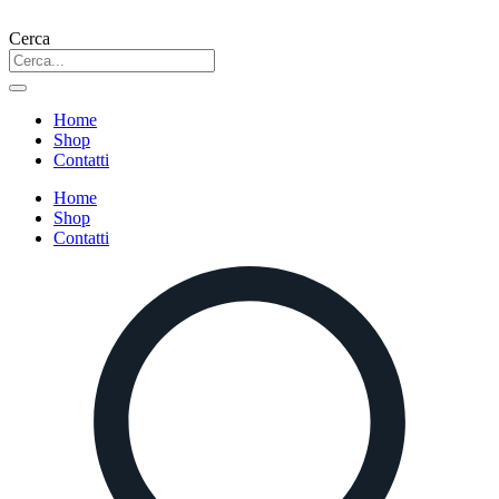
Vai
al
Cerca
contenuto
Home
Shop
Contatti
Home
Shop
Contatti