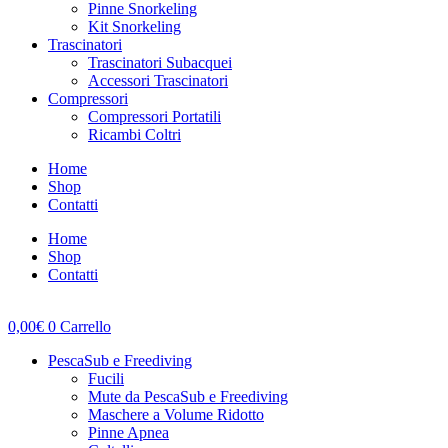
Pinne Snorkeling
Kit Snorkeling
Trascinatori
Trascinatori Subacquei
Accessori Trascinatori
Compressori
Compressori Portatili
Ricambi Coltri
Home
Shop
Contatti
Home
Shop
Contatti
0,00
€
0
Carrello
PescaSub e Freediving
Fucili
Mute da PescaSub e Freediving
Maschere a Volume Ridotto
Pinne Apnea