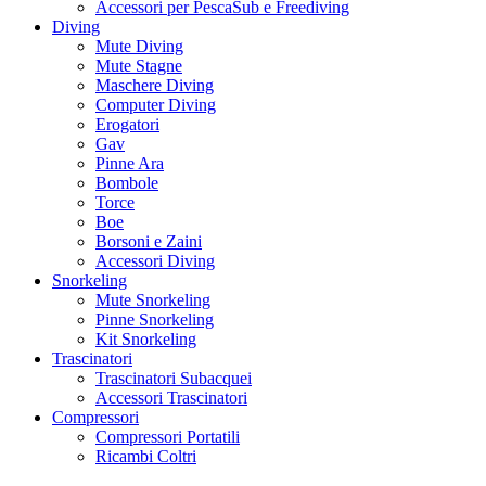
Accessori per PescaSub e Freediving
Diving
Mute Diving
Mute Stagne
Maschere Diving
Computer Diving
Erogatori
Gav
Pinne Ara
Bombole
Torce
Boe
Borsoni e Zaini
Accessori Diving
Snorkeling
Mute Snorkeling
Pinne Snorkeling
Kit Snorkeling
Trascinatori
Trascinatori Subacquei
Accessori Trascinatori
Compressori
Compressori Portatili
Ricambi Coltri