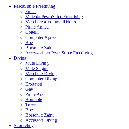
PescaSub e Freediving
Fucili
Mute da PescaSub e Freediving
Maschere a Volume Ridotto
Pinne Apnea
Coltelli
Computer Apnea
Boe
Borsoni e Zaini
Accessori per PescaSub e Freediving
Diving
Mute Diving
Mute Stagne
Maschere Diving
Computer Diving
Erogatori
Gav
Pinne Ara
Bombole
Torce
Boe
Borsoni e Zaini
Accessori Diving
Snorkeling