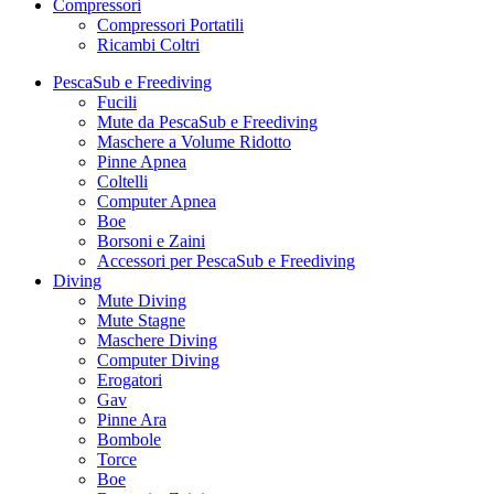
Compressori
Compressori Portatili
Ricambi Coltri
PescaSub e Freediving
Fucili
Mute da PescaSub e Freediving
Maschere a Volume Ridotto
Pinne Apnea
Coltelli
Computer Apnea
Boe
Borsoni e Zaini
Accessori per PescaSub e Freediving
Diving
Mute Diving
Mute Stagne
Maschere Diving
Computer Diving
Erogatori
Gav
Pinne Ara
Bombole
Torce
Boe