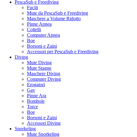
PescaSub e Freediving
Fucili
Mute da PescaSub e Freediving
Maschere a Volume Ridotto
Pinne Apnea
Coltelli
Computer Apnea
Boe
Borsoni e Zaini
Accessori per PescaSub e Freediving
Diving
Mute Diving
Mute Stagne
Maschere Diving
Computer Diving
Erogatori
Gav
Pinne Ara
Bombole
Torce
Boe
Borsoni e Zaini
Accessori Diving
Snorkeling
Mute Snorkeling