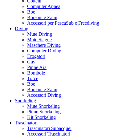
Coltelli
Computer Apnea
Boe
Borsoni e Zaini
Accessori per PescaSub e Freediving
Diving
Mute Diving
Mute Stagne
Maschere Diving
Computer Diving
Erogatori
Gav
Pinne Ara
Bombole
Torce
Boe
Borsoni e Zaini
Accessori Diving
Snorkeling
Mute Snorkeling
Pinne Snorkeling
Kit Snorkeling
Trascinatori
Trascinatori Subacquei
Accessori Trascinatori