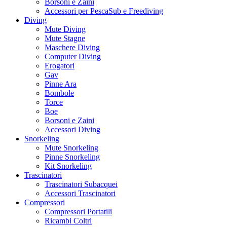
Borsoni e Zaini
Accessori per PescaSub e Freediving
Diving
Mute Diving
Mute Stagne
Maschere Diving
Computer Diving
Erogatori
Gav
Pinne Ara
Bombole
Torce
Boe
Borsoni e Zaini
Accessori Diving
Snorkeling
Mute Snorkeling
Pinne Snorkeling
Kit Snorkeling
Trascinatori
Trascinatori Subacquei
Accessori Trascinatori
Compressori
Compressori Portatili
Ricambi Coltri