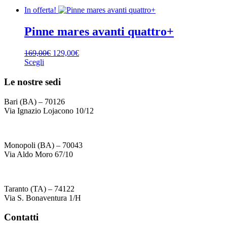
In offerta!
Pinne mares avanti quattro+
Il
Il
169,00
€
129,00
€
prezzo
prezzo
Scegli
Questo
originale
attuale
prodotto
era:
è:
Le nostre sedi
ha
169,00€.
129,00€.
più
Bari (BA) – 70126
varianti.
Via Ignazio Lojacono 10/12
Le
opzioni
possono
essere
Monopoli (BA) – 70043
scelte
Via Aldo Moro 67/10
nella
pagina
del
Taranto (TA) – 74122
prodotto
Via S. Bonaventura 1/H
Contatti