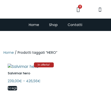
0
PescaSub e Freedi
Home
Shop
Contatti
Home
/ Prodotti taggati “HERO”
In offerta!
Salvimar hero
239,00
€
-
426,56
€
Scegli