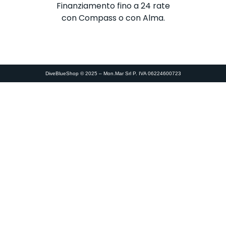
Finanziamento fino a 24 rate
con Compass o con Alma.
DiveBlueShop © 2025 – Mon.Mar Srl P. IVA 06224600723