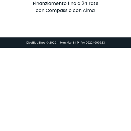
Finanziamento fino a 24 rate
con Compass o con Alma.
DiveBlueShop © 2025 – Mon.Mar Srl P. IVA 06224600723