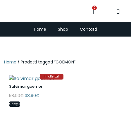
0
PescaSub e Freedi
Home
Shop
Contatti
Home
/ Prodotti taggati “GOEMON”
In offerta!
Salvimar goemon
58,00
€
38,90
€
Scegli