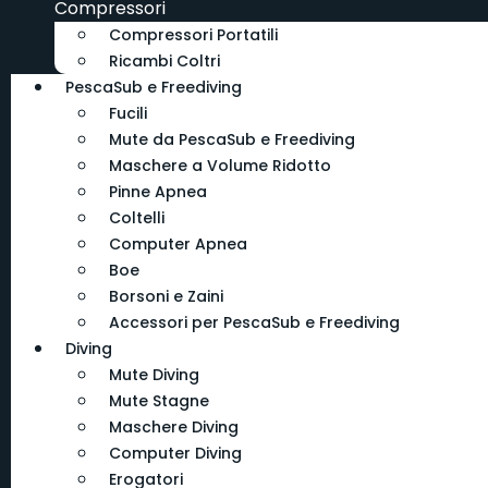
Compressori
Compressori Portatili
Ricambi Coltri
PescaSub e Freediving
Fucili
Mute da PescaSub e Freediving
Maschere a Volume Ridotto
Pinne Apnea
Coltelli
Computer Apnea
Boe
Borsoni e Zaini
Accessori per PescaSub e Freediving
Diving
Mute Diving
Mute Stagne
Maschere Diving
Computer Diving
Erogatori