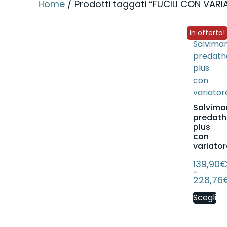
Home
/ Prodotti taggati “FUCILI CON VAR
In offerta!
Salvima
predath
plus
con
variator
139,90
-
228,76
Scegli