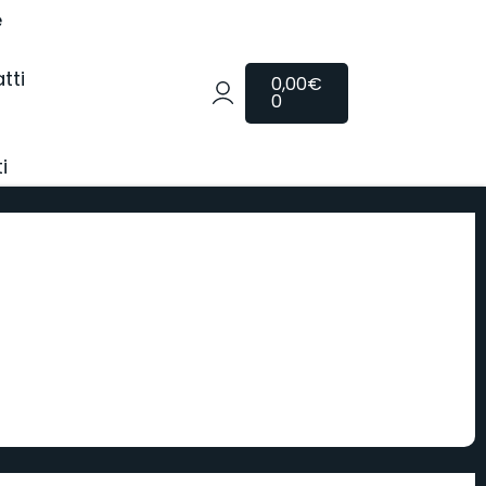
e
tti
0,00
€
0
i