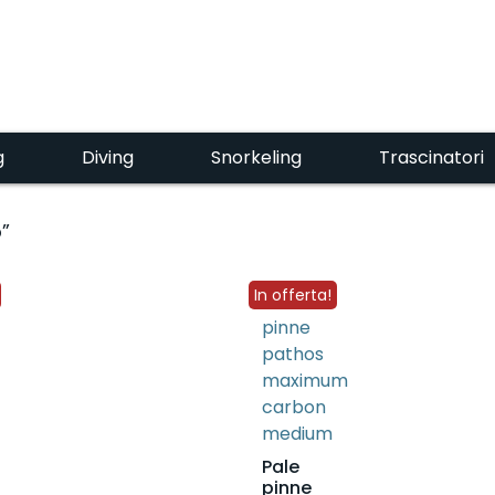
g
Diving
Snorkeling
Trascinatori
o”
In offerta!
Pale
pinne