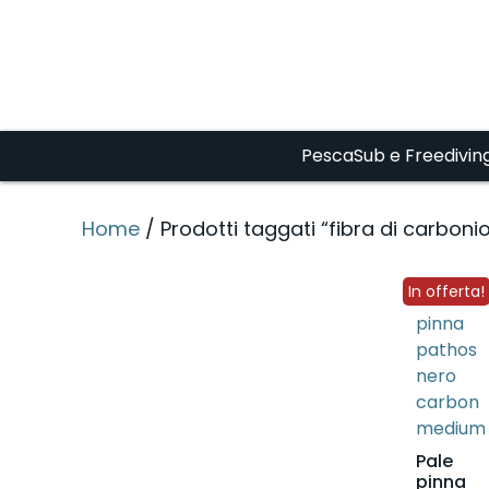
PescaSub e Freedivin
Home
/ Prodotti taggati “fibra di carboni
In offerta!
Pale
pinna