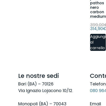
pathos
nero
carbon
medium
399,00
314,90
Aggiungi
al
carrello
Le nostre sedi
Conta
Bari (BA) – 70126
Telefo
Via Ignazio Lojacono 10/12
080 96
Monopoli (BA) – 70043
Email