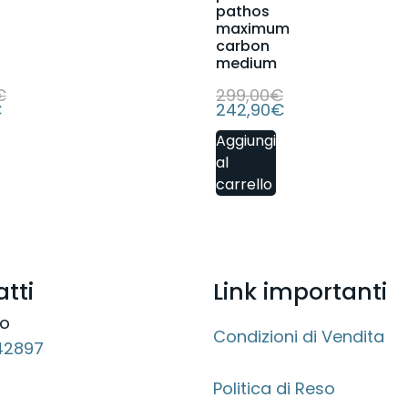
pathos
maximum
carbon
medium
€
299,00
€
€
242,90
€
Aggiungi
al
carrello
tti
Link importanti
no
Condizioni di Vendita
42897
Politica di Reso