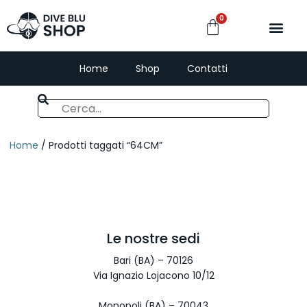
0
Home
Shop
Contatti
Home
/ Prodotti taggati “64CM”
Le nostre sedi
Bari (BA) – 70126
Via Ignazio Lojacono 10/12
Monopoli (BA) – 70043