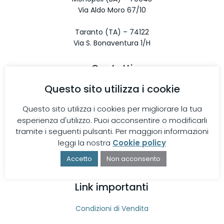
Via Aldo Moro 67/10
Taranto (TA) – 74122
Via S. Bonaventura 1/H
Contatti
Telefono
Questo sito utilizza i cookie
080 9642897
Questo sito utilizza i cookies per migliorare la tua
Email
esperienza d'utilizzo. Puoi acconsentire o modificarli
info@diveblushop.com
tramite i seguenti pulsanti. Per maggiori informazioni
leggi la nostra
Cookie policy
Orario di apertura
Accetto
Non acconsento
Lunedì-Sabato 9:00-13:00 / 16:30-20:30
Link importanti
Condizioni di Vendita