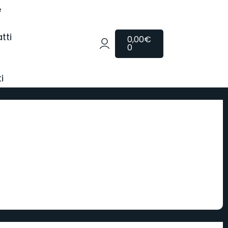
e
tti
0,00
€
0
i