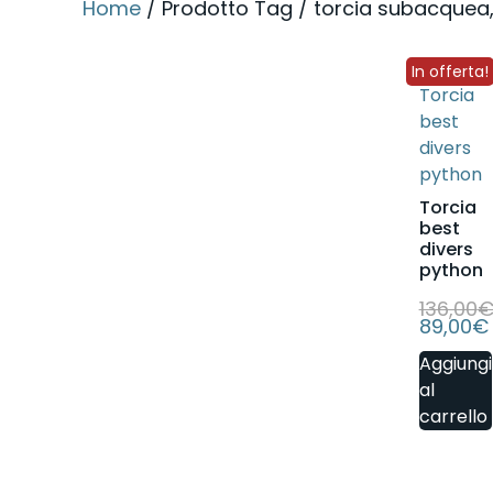
Home
/ Prodotto Tag / torcia subacquea, 
In offerta!
Torcia
best
divers
python
136,00
89,00
€
Aggiungi
al
carrello