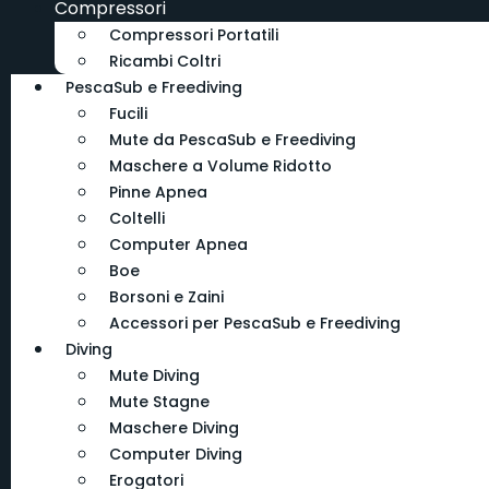
Compressori
Compressori Portatili
Ricambi Coltri
PescaSub e Freediving
Fucili
Mute da PescaSub e Freediving
Maschere a Volume Ridotto
Pinne Apnea
Coltelli
Computer Apnea
Boe
Borsoni e Zaini
Accessori per PescaSub e Freediving
Diving
Mute Diving
Mute Stagne
Maschere Diving
Computer Diving
Erogatori