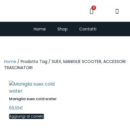
0
PescaSub e Freedi
Home
Shop
Contatti
Home
/ Prodotto Tag / SUEX, MANIGLIE SCOOTER, ACCESSORI
TRASCINATORI
Maniglia suex cold water
69,55
€
Aggiungi al carrello