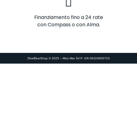
Finanziamento fino a 24 rate
con Compass o con Alma.
DiveBlueShop © 2025 – Mon.Mar Srl P. IVA 06224600723