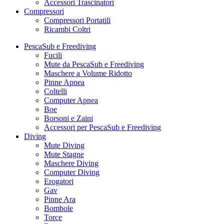
Accessori Trascinatori
Compressori
Compressori Portatili
Ricambi Coltri
PescaSub e Freediving
Fucili
Mute da PescaSub e Freediving
Maschere a Volume Ridotto
Pinne Apnea
Coltelli
Computer Apnea
Boe
Borsoni e Zaini
Accessori per PescaSub e Freediving
Diving
Mute Diving
Mute Stagne
Maschere Diving
Computer Diving
Erogatori
Gav
Pinne Ara
Bombole
Torce