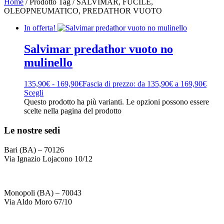
Home
/ Prodotto Tag / SALVIMAR, FUCILE,
OLEOPNEUMATICO, PREDATHOR VUOTO
In offerta!
Salvimar predathor vuoto no
mulinello
135,90
€
-
169,90
€
Fascia di prezzo: da 135,90€ a 169,90€
Scegli
Questo prodotto ha più varianti. Le opzioni possono essere
scelte nella pagina del prodotto
Le nostre sedi
Bari (BA) – 70126
Via Ignazio Lojacono 10/12
Monopoli (BA) – 70043
Via Aldo Moro 67/10