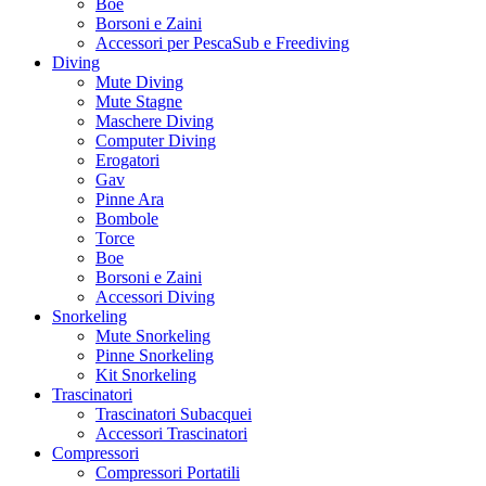
Boe
Borsoni e Zaini
Accessori per PescaSub e Freediving
Diving
Mute Diving
Mute Stagne
Maschere Diving
Computer Diving
Erogatori
Gav
Pinne Ara
Bombole
Torce
Boe
Borsoni e Zaini
Accessori Diving
Snorkeling
Mute Snorkeling
Pinne Snorkeling
Kit Snorkeling
Trascinatori
Trascinatori Subacquei
Accessori Trascinatori
Compressori
Compressori Portatili