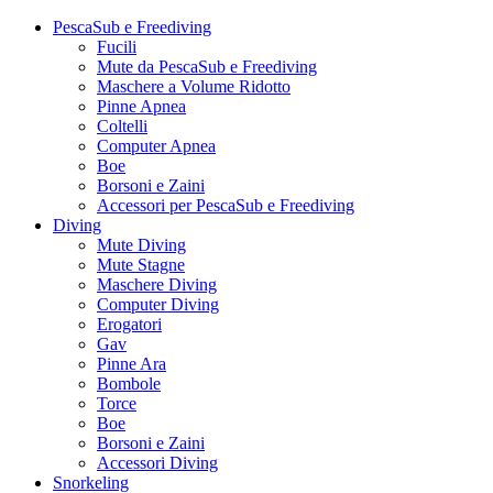
PescaSub e Freediving
Fucili
Mute da PescaSub e Freediving
Maschere a Volume Ridotto
Pinne Apnea
Coltelli
Computer Apnea
Boe
Borsoni e Zaini
Accessori per PescaSub e Freediving
Diving
Mute Diving
Mute Stagne
Maschere Diving
Computer Diving
Erogatori
Gav
Pinne Ara
Bombole
Torce
Boe
Borsoni e Zaini
Accessori Diving
Snorkeling