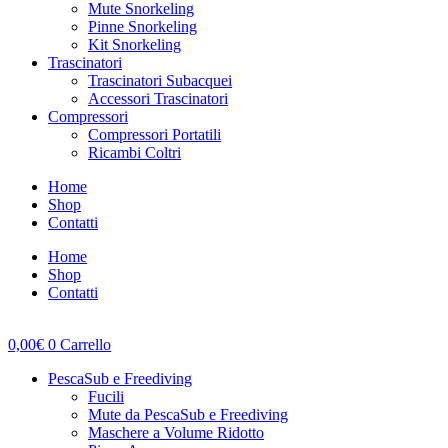
Mute Snorkeling
Pinne Snorkeling
Kit Snorkeling
Trascinatori
Trascinatori Subacquei
Accessori Trascinatori
Compressori
Compressori Portatili
Ricambi Coltri
Home
Shop
Contatti
Home
Shop
Contatti
0,00
€
0
Carrello
PescaSub e Freediving
Fucili
Mute da PescaSub e Freediving
Maschere a Volume Ridotto