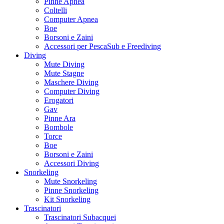
Pinne Apnea
Coltelli
Computer Apnea
Boe
Borsoni e Zaini
Accessori per PescaSub e Freediving
Diving
Mute Diving
Mute Stagne
Maschere Diving
Computer Diving
Erogatori
Gav
Pinne Ara
Bombole
Torce
Boe
Borsoni e Zaini
Accessori Diving
Snorkeling
Mute Snorkeling
Pinne Snorkeling
Kit Snorkeling
Trascinatori
Trascinatori Subacquei