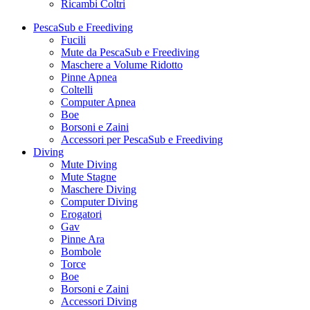
Ricambi Coltri
PescaSub e Freediving
Fucili
Mute da PescaSub e Freediving
Maschere a Volume Ridotto
Pinne Apnea
Coltelli
Computer Apnea
Boe
Borsoni e Zaini
Accessori per PescaSub e Freediving
Diving
Mute Diving
Mute Stagne
Maschere Diving
Computer Diving
Erogatori
Gav
Pinne Ara
Bombole
Torce
Boe
Borsoni e Zaini
Accessori Diving