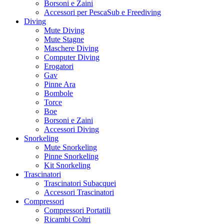
Borsoni e Zaini
Accessori per PescaSub e Freediving
Diving
Mute Diving
Mute Stagne
Maschere Diving
Computer Diving
Erogatori
Gav
Pinne Ara
Bombole
Torce
Boe
Borsoni e Zaini
Accessori Diving
Snorkeling
Mute Snorkeling
Pinne Snorkeling
Kit Snorkeling
Trascinatori
Trascinatori Subacquei
Accessori Trascinatori
Compressori
Compressori Portatili
Ricambi Coltri