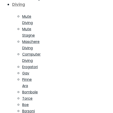
Diving
Mute
Diving
Mute
Stagne
Maschere
Diving
Computer
Diving
Erogatori
Gav
Pinne
Ara
Bombole
Torce
Boe
Borsoni