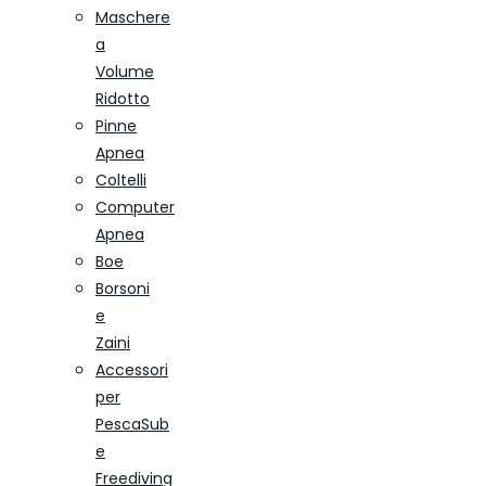
Maschere
a
Volume
Ridotto
Pinne
Apnea
Coltelli
Computer
Apnea
Boe
Borsoni
e
Zaini
Accessori
per
PescaSub
e
Freediving