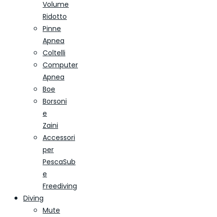
Volume
Ridotto
Pinne
Apnea
Coltelli
Computer
Apnea
Boe
Borsoni
e
Zaini
Accessori
per
PescaSub
e
Freediving
Diving
Mute