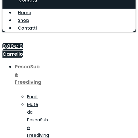
Contatti
Home
Shop
Contatti
0,00
€
0
Carrello
PescaSub
e
Freediving
Fucili
Mute
da
PescaSub
e
Freediving