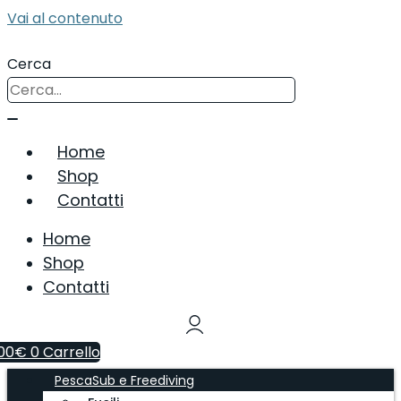
Vai al contenuto
Cerca
Home
Shop
Contatti
Home
Shop
Contatti
00
€
0
Carrello
PescaSub e Freediving