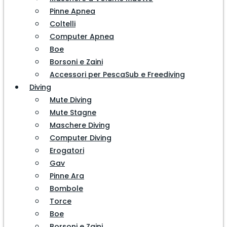
Pinne Apnea
Coltelli
Computer Apnea
Boe
Borsoni e Zaini
Accessori per PescaSub e Freediving
Diving
Mute Diving
Mute Stagne
Maschere Diving
Computer Diving
Erogatori
Gav
Pinne Ara
Bombole
Torce
Boe
Borsoni e Zaini