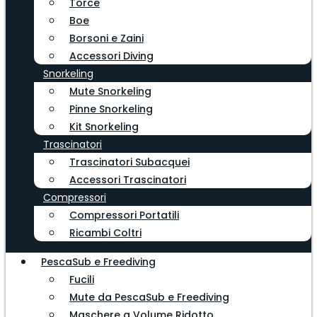
Torce
Boe
Borsoni e Zaini
Accessori Diving
Snorkeling
Mute Snorkeling
Pinne Snorkeling
Kit Snorkeling
Trascinatori
Trascinatori Subacquei
Accessori Trascinatori
Compressori
Compressori Portatili
Ricambi Coltri
PescaSub e Freediving
Fucili
Mute da PescaSub e Freediving
Maschere a Volume Ridotto