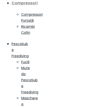
Compressori
Compressori
Portatili
Ricambi
Coltri
PescaSub
e
Freediving
Fucili
Mute
da
PescaSub
e
Freediving
Maschere
a