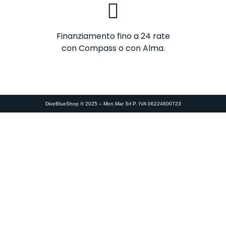
Finanziamento fino a 24 rate
con Compass o con Alma.
DiveBlueShop © 2025 – Mon.Mar Srl P. IVA 06224600723