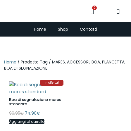
0
PescaSub e Freedi
Home
Shop
Contatti
Home
/ Prodotto Tag / MARES, ACCESSORI, BOA, PLANCETTA,
BOA DI SEGNALAZIONE
In offerta!
Boa di segnalazione mares
standard
99,95
€
74,90
€
Aggiungi al carrello