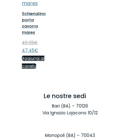
Schienalino
porta
zavorra
mares
49,95
€
Il
Il
47,45
€
prezzo
prezzo
originale
attuale
Aggiungi al
era:
è:
carrello
49,95€.
47,45€.
Le nostre sedi
Bari (BA) – 70126
Via Ignazio Lojacono 10/12
Monopoli (BA) – 70043