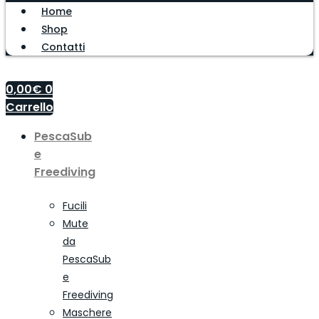
Home
Shop
Contatti
0,00
€
0
Carrello
PescaSub
e
Freediving
Fucili
Mute
da
PescaSub
e
Freediving
Maschere