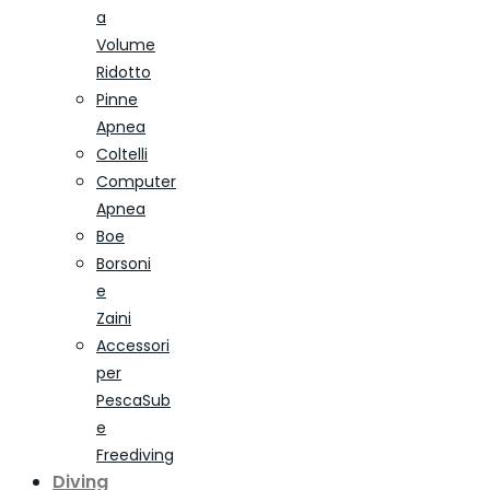
a
Volume
Ridotto
Pinne
Apnea
Coltelli
Computer
Apnea
Boe
Borsoni
e
Zaini
Accessori
per
PescaSub
e
Freediving
Diving