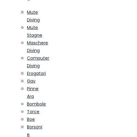
Mute
Diving
Mute
Stagne
Maschere
Diving
Computer
Diving
Erogatori
Gav
Pinne
Ara
Bombole
Torce
Boe
Borsoni
e