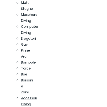
Mute
Stagne
Maschere
Diving
Computer
Diving
Erogatori
Gav
Pinne
Ara
Bombole
Torce
Boe
Borsoni
e
Zaini
Accessori
Diving