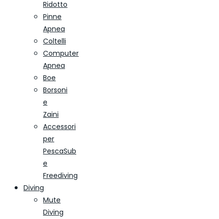
Ridotto
Pinne
Apnea
Coltelli
Computer
Apnea
Boe
Borsoni
e
Zaini
Accessori
per
PescaSub
e
Freediving
Diving
Mute
Diving