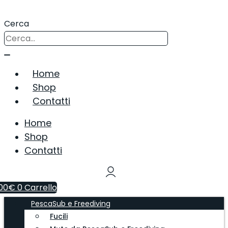
Vai
al
Cerca
contenuto
Home
Shop
Contatti
Home
Shop
Contatti
00
€
0
Carrello
PescaSub e Freediving
Fucili