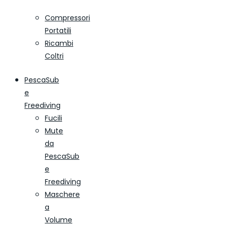
Compressori
Portatili
Ricambi
Coltri
PescaSub
e
Freediving
Fucili
Mute
da
PescaSub
e
Freediving
Maschere
a
Volume