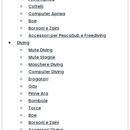
Coltelli
Computer Apnea
Boe
Borsoni e Zaini
Accessori per PescaSub e Freediving
Diving
Mute Diving
Mute Stagne
Maschere Diving
Computer Diving
Erogatori
Gav
Pinne Ara
Bombole
Torce
Boe
Borsoni e Zaini
Accessori Diving