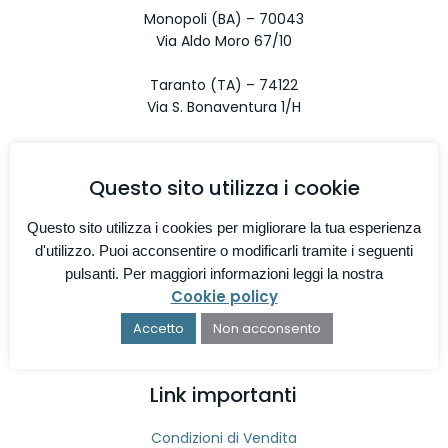
Monopoli (BA) – 70043
Via Aldo Moro 67/10
Taranto (TA) – 74122
Via S. Bonaventura 1/H
Contatti
Questo sito utilizza i cookie
Telefono
080 9642897
Questo sito utilizza i cookies per migliorare la tua esperienza
d'utilizzo. Puoi acconsentire o modificarli tramite i seguenti
Email
pulsanti. Per maggiori informazioni leggi la nostra
info@diveblushop.com
Cookie policy
Orario di apertura
Accetto
Non acconsento
Lunedì-Sabato 9:00-13:00 / 16:30-20:30
Link importanti
Condizioni di Vendita