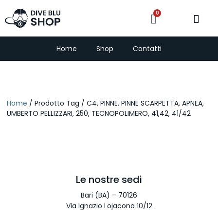
0
PescaSub e Freedi
Home
Shop
Contatti
Home
/ Prodotto Tag / C4, PINNE, PINNE SCARPETTA, APNEA,
UMBERTO PELLIZZARI, 250, TECNOPOLIMERO, 41,42, 41/42
Le nostre sedi
Bari (BA) – 70126
Via Ignazio Lojacono 10/12