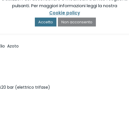
ati per un uso intensivo in ambienti caldi e scarsamente ventilati
pulsanti. Per maggiori informazioni leggi la nostra
Cookie policy
ema di filtraggio con due iperfiltri, sono alimentati da un motor
 Plus Superdry)
. Tutti i modelli sono disponibili con sistemi di
Accetto
Non acconsento
lio  Azoto
20 bar (elettrico trifase)