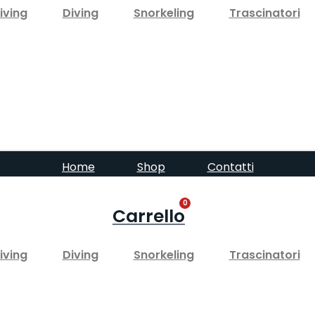
iving
Diving
Snorkeling
Trascinatori
Home
Shop
Contatti
0
Carrello
iving
Diving
Snorkeling
Trascinatori