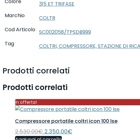
Colore
315 ET TRIFASE
Marchio
COLTR
Cod Articolo
SC002058/TPSDB999
Tag
COLTRI, COMPRESSORE, STAZIONE DI RICARI
Prodotti correlati
Prodotti correlati
In offerta!
Compressore portatile coltri icon 100 lse
Il
Il
2.530,00
€
2.350,00
€
prezzo
prezzo
Aggiungi al carrello
originale
attuale