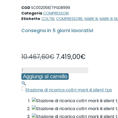
COD
SC002058/TPSDB999
Categoria
COMPRESSORI
Etichette
COLTRI
,
COMPRESSORE
,
MARK III
,
MARK III S
Consegna in 5 giorni lavorativi
Il
Il
10.467,60
€
7.419,00
€
prezzo
prezzo
Stazione
originale
attuale
Aggiungi al carrello
di
era:
è:
ricarica
coltri
10.467,60€.
7.419,00€.
mark
iii
silent