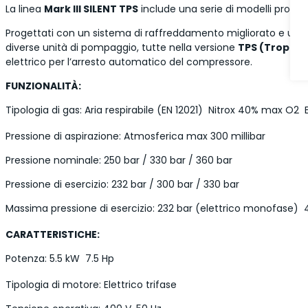
La linea
Mark III SILENT TPS
include una serie di modelli progett
Progettati con un sistema di raffreddamento migliorato e un sist
diverse unità di pompaggio, tutte nella versione
TPS (Tropical
elettrico per l’arresto automatico del compressore.
FUNZIONALITÀ:
Tipologia di gas: Aria respirabile (EN 12021)  Nitrox 40% max O2  E
Pressione di aspirazione: Atmosferica max 300 millibar
Pressione nominale: 250 bar / 330 bar / 360 bar
Pressione di esercizio: 232 bar / 300 bar / 330 bar
Massima pressione di esercizio: 232 bar (elettrico monofase)  4
CARATTERISTICHE:
Potenza: 5.5 kW  7.5 Hp
Tipologia di motore: Elettrico trifase