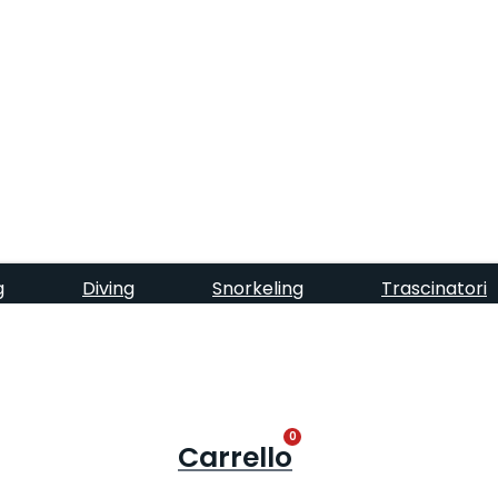
g
Diving
Snorkeling
Trascinatori
0
Carrello