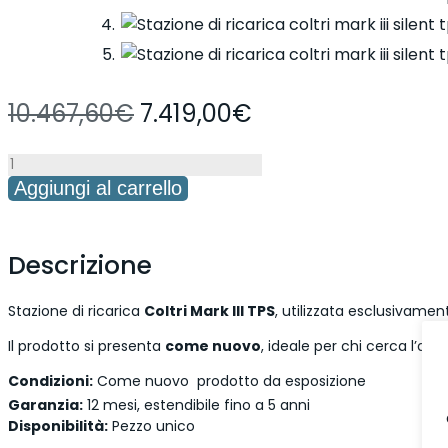
tps
quantità
Il
Il
10.467,60
€
7.419,00
€
prezzo
prezzo
Stazione
originale
attuale
Aggiungi al carrello
di
era:
è:
ricarica
coltri
10.467,60€.
7.419,00€.
Descrizione
mark
iii
Stazione di ricarica
Coltri Mark III TPS
, utilizzata esclusivame
silent
Il prodotto si presenta
come nuovo
, ideale per chi cerca l’affi
tps
Condizioni:
Come nuovo  prodotto da esposizione
quantità
Garanzia:
12 mesi, estendibile fino a 5 anni
Disponibilità:
Pezzo unico