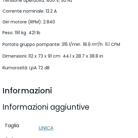
Tensione operativa: 400 V, 50 Hz
Corrente nominale: 13.2 A
Giri motore (RPM): 2.840
Peso: 191 kg  421 lb
Portata gruppo pompante: 315 l/min  18.9 m³/h  11.1 CFM
Dimensioni: 112 x 73 x 91 cm  44.1 x 28.7 x 38.8 in
Rumorosità: LpA 72 dB
Informazioni
Informazioni aggiuntive
Taglia
UNICA