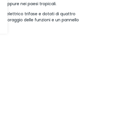
, oppure nei paesi tropicali.
e elettrico trifase e dotati di quattro
 monitoraggio delle funzioni e un pannello