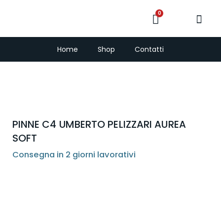
0
PescaSub e Freedi
Home
Shop
Contatti
PINNE C4 UMBERTO PELIZZARI AUREA
SOFT
Consegna in 2 giorni lavorativi