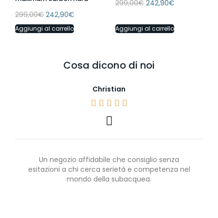
299,00
€
242,90
€
299,00
€
242,90
€
Aggiungi al carrello
Aggiungi al carrello
Cosa dicono di noi
Christian





Un negozio affidabile che consiglio senza
esitazioni a chi cerca serietà e competenza nel
mondo della subacquea.