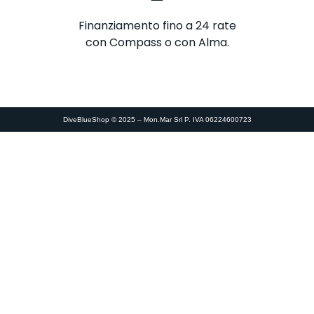
Finanziamento fino a 24 rate
con Compass o con Alma.
DiveBlueShop © 2025 – Mon.Mar Srl P. IVA 06224600723