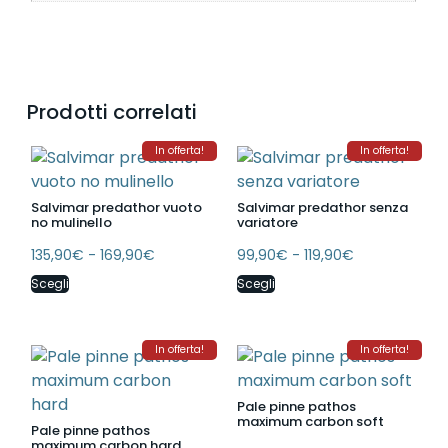
Prodotti correlati
In offerta!
In offerta!
Salvimar predathor vuoto
Salvimar predathor senza
no mulinello
variatore
135,90
€
-
169,90
€
99,90
€
-
119,90
€
Scegli
Scegli
In offerta!
In offerta!
Pale pinne pathos
maximum carbon soft
Pale pinne pathos
maximum carbon hard