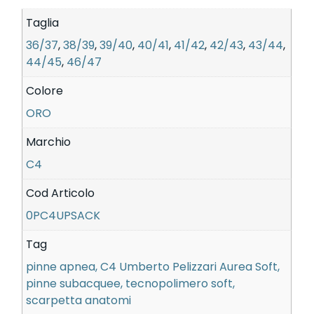
Taglia
36/37
,
38/39
,
39/40
,
40/41
,
41/42
,
42/43
,
43/44
,
44/45
,
46/47
Colore
ORO
Marchio
C4
Cod Articolo
0PC4UPSACK
Tag
pinne apnea, C4 Umberto Pelizzari Aurea Soft,
pinne subacquee, tecnopolimero soft,
scarpetta anatomi