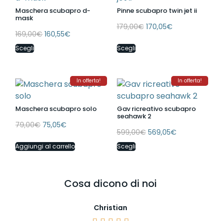
Maschera scubapro d-
Pinne scubapro twin jet ii
mask
179,00
€
170,05
€
169,00
€
160,55
€
Scegli
Scegli
In offerta!
In offerta!
Maschera scubapro solo
Gav ricreativo scubapro
seahawk 2
79,00
€
75,05
€
599,00
€
569,05
€
Aggiungi al carrello
Scegli
Cosa dicono di noi
Christian