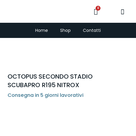
0
PescaSub e Freedi
Home
Shop
Contatti
OCTOPUS SECONDO STADIO
SCUBAPRO R195 NITROX
Consegna in 5 giorni lavorativi