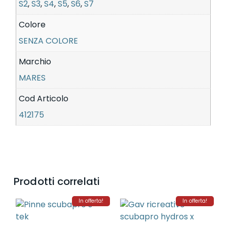
S2
,
S3
,
S4
,
S5
,
S6
,
S7
Colore
SENZA COLORE
Marchio
MARES
Cod Articolo
412175
Prodotti correlati
In offerta!
In offerta!