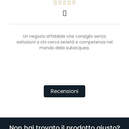





Un negozio affidabile che consiglio senza
esitazioni a chi cerca serietà e competenza nel
mondo della subacquea.
Recensioni
Non hai trovato il prodotto giusto?