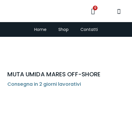
0
PescaSub e Freedi
Home
Shop
Contatti
MUTA UMIDA MARES OFF-SHORE
Consegna in 2 giorni lavorativi