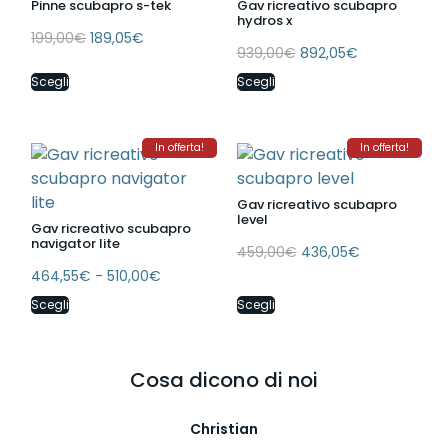
Pinne scubapro s-tek
Gav ricreativo scubapro
hydros x
199,00
€
189,05
€
939,00
€
892,05
€
Scegli
Scegli
In offerta!
In offerta!
Gav ricreativo scubapro
level
Gav ricreativo scubapro
navigator lite
459,00
€
436,05
€
464,55
€
-
510,00
€
Scegli
Scegli
Cosa dicono di noi
Christian