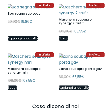
In offerta!
In offerta!
Boa segna sub seac
Maschera scubapro
20,90
€
19,86
€
synergy 2 trufit
109,00
€
103,55
€
Aggiungi al carrello
Scegli
In offerta!
In offerta!
Maschera scubapro
Zaino scubapro porta gav
synergy mini
69,00
€
65,55
€
109,00
€
103,55
€
Scegli
Aggiungi al carrello
Cosa dicono di noi