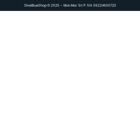
DiveBlueShop © 2025 – Mon.Mar Srl P. IVA 06224600723