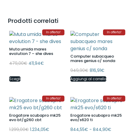
Prodotti correlati
In offerta!
In offerta!
Muta umida mares
evolution 7 – she dives
Computer subacqueo
mares genius c/ sonda
479,00
€
411,94
€
949,90
€
816,91
€
Scegli
Aggiungi al carrello
In offerta!
In offerta!
Erogatore scubapro mk25
Erogatore scubapro mk25
evo bt/g260 cbt
evo/s620 ti
1.299,00
€
1.234,05
€
844,55
€
-
844,90
€