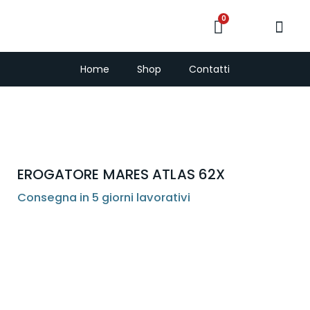
0
PescaSub e Freedi
Home
Shop
Contatti
EROGATORE MARES ATLAS 62X
Consegna in 5 giorni lavorativi