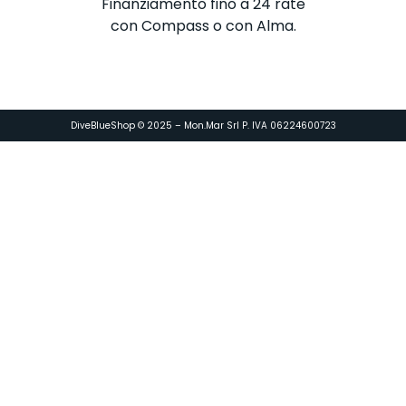
Finanziamento fino a 24 rate
con Compass o con Alma.
DiveBlueShop © 2025 – Mon.Mar Srl P. IVA 06224600723