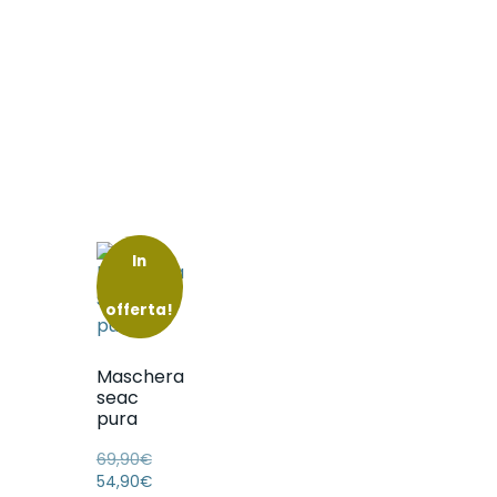
In
offerta!
Maschera
seac
pura
69,90
€
54,90
€