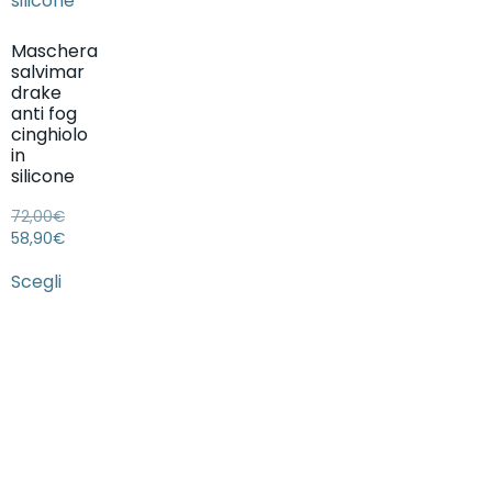
Maschera
salvimar
drake
anti fog
cinghiolo
in
silicone
72,00
€
58,90
€
Scegli