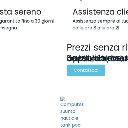
sta sereno
Assistenza cli
arantito fino a 30 giorni
Assistenza sempre al tuo
onsegna
dalle ore 8 alle ore 21
Prezzi senza ri
Se trovi lo stesso prodotto a un prezzo più basso altrove, inviaci il link o una foto:
Contattaci