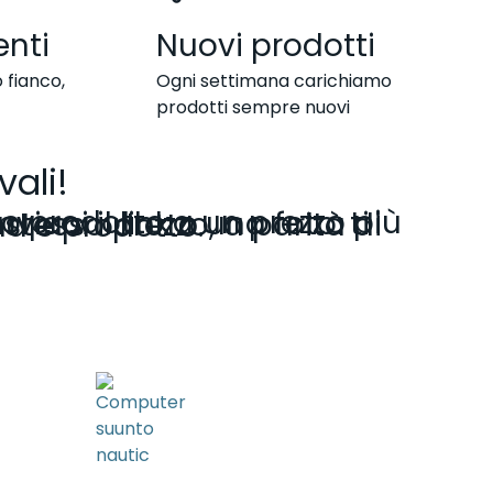
enti
Nuovi prodotti
 fianco,
Ogni settimana carichiamo
prodotti sempre nuovi
vali!
 ti applichiamo lo stesso prezzo, a parità di condizioni, brand e prodotto.