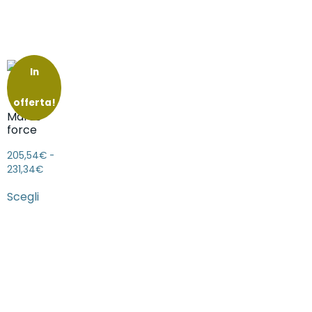
In
offerta!
Mares
force
205,54
€
-
231,34
€
Scegli