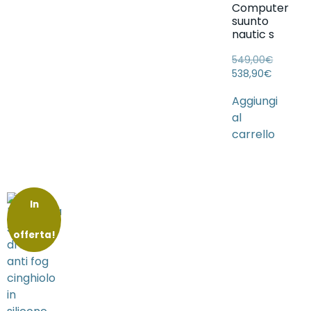
Computer
suunto
nautic s
549,00
€
538,90
€
Aggiungi
al
carrello
In
offerta!