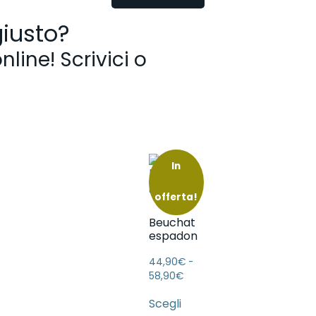
giusto?
In
offerta!
Beuchat
espadon
44,90
€
-
58,90
€
Scegli