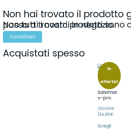
Non hai trovato il prodotto 
Non tutti i nostri prodotti sono online! Scrivici o passa a trovarci in negozio.
Contattaci
Acquistati spesso
In
offerta!
Salvimar
v-pro
230,00
€
134,90
€
Scegli