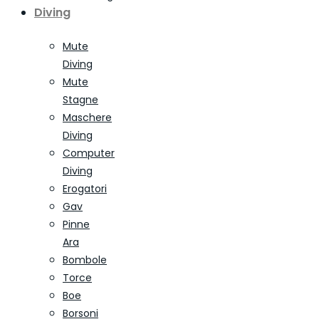
Diving
Mute
Diving
Mute
Stagne
Maschere
Diving
Computer
Diving
Erogatori
Gav
Pinne
Ara
Bombole
Torce
Boe
Borsoni