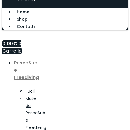
Contatti
Home
Shop
Contatti
0,00
€
0
Carrello
PescaSub
e
Freediving
Fucili
Mute
da
PescaSub
e
Freediving