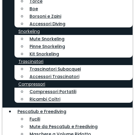
Torce
Boe
Borsoni e Zaini
Accessori Diving
Snorkeling
Mute Snorkeling
Pinne Snorkeling
Kit Snorkeling
Trascinatori
Trascinatori Subacquei
Accessori Trascinatori
Compressori
Compressori Portatili
Ricambi Coltri
PescaSub e Freediving
Fucili
Mute da PescaSub e Freediving
Maschere a Volume Ridotto