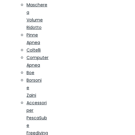
Maschere
a
Volume
Ridotto
Pinne
Apnea
Coltelli
Computer
Apnea
Boe
Borsoni
e
Zaini
Accessori
per
PescaSub
e
Freediving