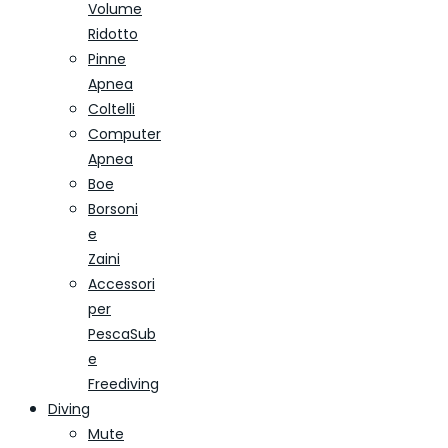
Volume
Ridotto
Pinne
Apnea
Coltelli
Computer
Apnea
Boe
Borsoni
e
Zaini
Accessori
per
PescaSub
e
Freediving
Diving
Mute