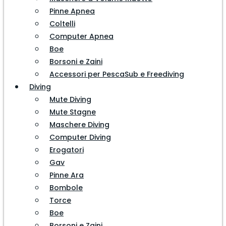
Pinne Apnea
Coltelli
Computer Apnea
Boe
Borsoni e Zaini
Accessori per PescaSub e Freediving
Diving
Mute Diving
Mute Stagne
Maschere Diving
Computer Diving
Erogatori
Gav
Pinne Ara
Bombole
Torce
Boe
Borsoni e Zaini