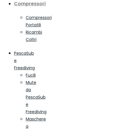
Compressori
Compressori
Portatili
Ricambi
Coltri
PescaSub
e
Freediving
Fucili
Mute
da
PescaSub
e
Freediving
Maschere
a