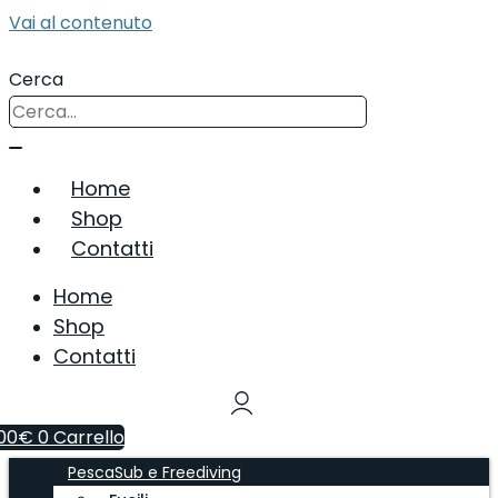
Vai al contenuto
Cerca
Home
Shop
Contatti
Home
Shop
Contatti
00
€
0
Carrello
PescaSub e Freediving