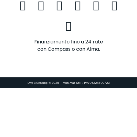
Finanziamento fino a 24 rate
con Compass o con Alma.
DiveBlueShop © 2025 – Mon.Mar Srl P. IVA 06224600723