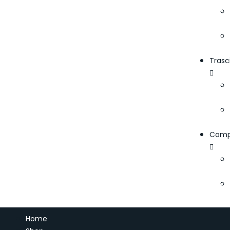
Trasc
Comp
Home