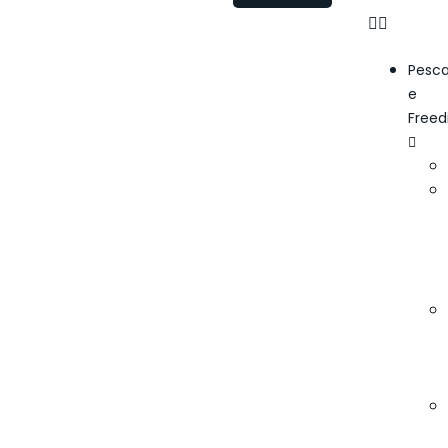
Pesc
e
Freed