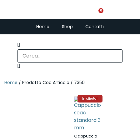
0
PescaSub e Freedi
Home
Shop
Contatti
Home
/ Prodotto Cod Articolo / 7350
In offerta!
Cappuccio