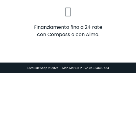
Finanziamento fino a 24 rate
con Compass o con Alma.
DiveBlueShop © 2025 – Mon.Mar Srl P. IVA 06224600723