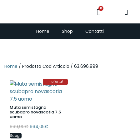
0
PescaSub e Freedi
Home
Shop
Contatti
Home
/ Prodotto Cod Articolo / 63.696.999
In offerta!
Muta semistagna
scubapro novascotia 7.5
uomo
699,00
€
664,05
€
Scegli