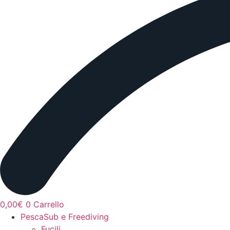
0,00
€
0
Carrello
PescaSub e Freediving
Fucili