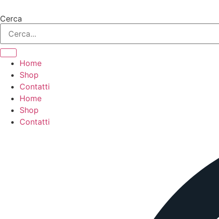
Vai
al
Cerca
contenuto
Home
Shop
Contatti
Home
Shop
Contatti