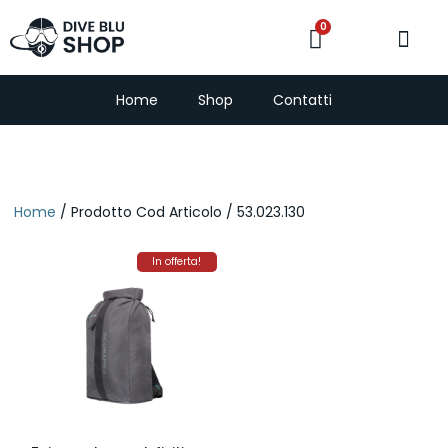
0
PescaSub e Freedi
Home
Shop
Contatti
Home
/ Prodotto Cod Articolo / 53.023.130
In offerta!