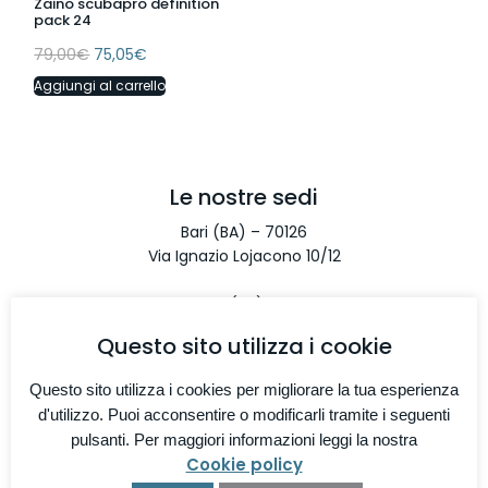
Zaino scubapro definition
pack 24
79,00
€
75,05
€
Aggiungi al carrello
Le nostre sedi
Bari (BA) – 70126
Via Ignazio Lojacono 10/12
Monopoli (BA) – 70043
Via Aldo Moro 67/10
Questo sito utilizza i cookie
Taranto (TA) – 74122
Questo sito utilizza i cookies per migliorare la tua esperienza
Via S. Bonaventura 1/H
d'utilizzo. Puoi acconsentire o modificarli tramite i seguenti
pulsanti. Per maggiori informazioni leggi la nostra
Contatti
Cookie policy