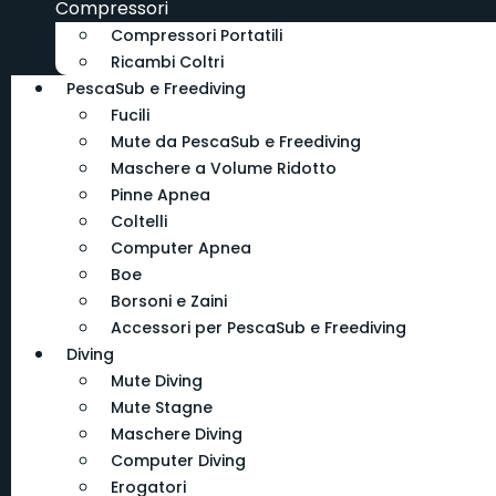
Compressori
Compressori Portatili
Ricambi Coltri
PescaSub e Freediving
Fucili
Mute da PescaSub e Freediving
Maschere a Volume Ridotto
Pinne Apnea
Coltelli
Computer Apnea
Boe
Borsoni e Zaini
Accessori per PescaSub e Freediving
Diving
Mute Diving
Mute Stagne
Maschere Diving
Computer Diving
Erogatori