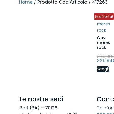
Home
/ Prodotto Cod Articolo / 417263
In offerta!
Gav
mares
rock
379,00
325,94
Scegli
Le nostre sedi
Conta
Bari (BA) – 70126
Telefo