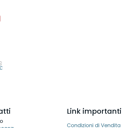
€
€
tti
Link importanti
no
Condizioni di Vendita