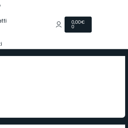
e
tti
0,00
€
0
i