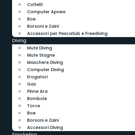
Coltelli
Computer Apnea
Boe
Borsoni e Zaini
Accessori per PescaSub e Freediving
Diving
Mute Diving
Mute Stagne
Maschere Diving
Computer Diving
Erogatori
Gav
Pinne Ara
Bombole
Torce
Boe
Borsoni e Zaini
Accessori Diving
Snorkeling