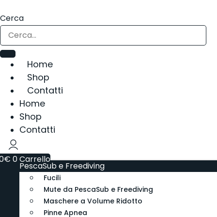
Vai
al
Cerca
contenuto
Home
Shop
Contatti
Home
Shop
Contatti
0
€
0
Carrello
PescaSub e Freediving
Fucili
Mute da PescaSub e Freediving
Maschere a Volume Ridotto
Pinne Apnea